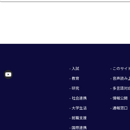
- 入試
- このサ
- 教育
- 音声読
- 研究
- 多言語対
- 社会連携
- 情報公開
- 大学生活
- 通報窓口
- 就職支援
- 国際連携