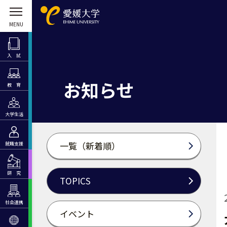
入 試
お知らせ
教 育
大学生活
一覧（新着順）
就職支援
研 究
TOPICS
社会連携
イベント