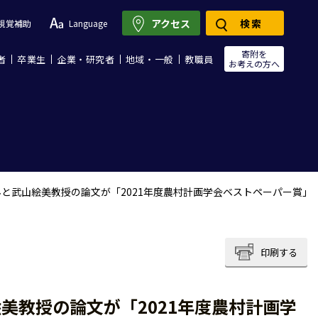
アクセス
検索
視覚補助
Language
寄附を
者
卒業生
企業・研究者
地域・一般
教職員
お考えの方へ
と武山絵美教授の論文が「2021年度農村計画学会ベストペーパー賞」
印刷する
美教授の論文が「2021年度農村計画学