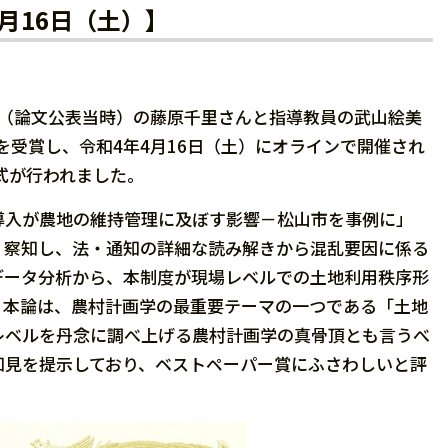
月16日（土）】
生（論文公表当時）の藤原千里さんと指導教員の武山絵美
を受賞し、令和4年4月16日（土）にオラインで開催され
式が行われました。
導入が農地の維持管理に及ぼす影響－松山市を事例に」
く察知し、法・通知の詳細な読み解きから混乱要因に係る
データ分析から、本制度が現場レベルでの土地利用秩序形
。本論は、農村計画学の最重要テーマの一つである「土地
レベルを丹念に調べ上げる農村計画学の真骨頂とも言うべ
知見を提示しており、ベストペーパー賞にふさわしいと評