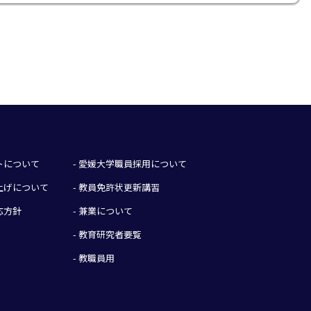
イトについて
- 愛媛大学職員採用について
み上げについて
- 教員免許状更新講習
応方針
- 兼業について
- 教育研究者要覧
- 教職員用