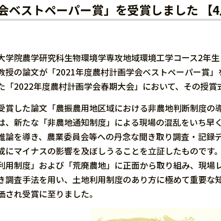
会ベストペーパー賞」を受賞しました 【4
大学院農学研究科生物環境学専攻地域環境工学コース2年
教授の論文が「2021年度農村計画学会ベストペーパー賞」
た「2022年度農村計画学会春期大会」において、その授賞
受賞した論文「農振農用地区域における非農地判断制度の
は、新たな「非農地通知制度」による現場の混乱をいち早
推論を導き、農業委員会等への丹念な聞き取り調査・記録
成にマイナスの影響を及ぼしうることを立証したものです
利用制度」および「荒廃農地」に正面から取り組み、現場
き調査手法を用い、土地利用制度のあり方に極めて重要な
価され受賞に至りました。