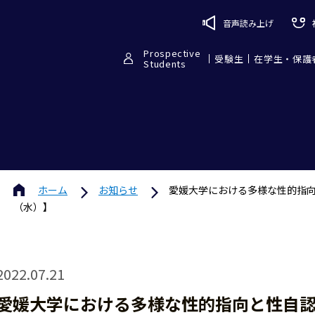
音声読み上げ
Prospective
受験生
在学生・保護
Students
ホーム
お知らせ
愛媛大学における多様な性的指向
（水）】
2022.07.21
愛媛大学における多様な性的指向と性自認