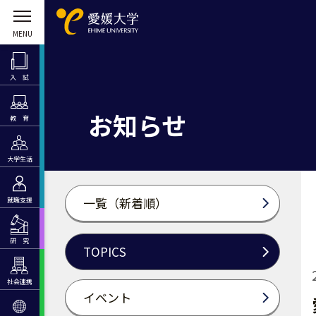
入 試
お知らせ
教 育
大学生活
一覧（新着順）
就職支援
研 究
TOPICS
社会連携
イベント