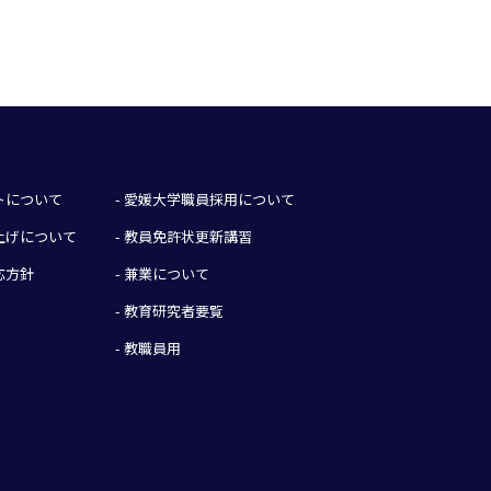
イトについて
- 愛媛大学職員採用について
み上げについて
- 教員免許状更新講習
応方針
- 兼業について
- 教育研究者要覧
- 教職員用