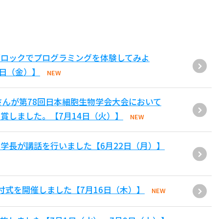
ブロックでプログラミングを体験してみよ
1日（金）】
NEW
さんが第78回日本細胞生物学会大会において
賞しました。【7月14日（火）】
NEW
学長が講話を行いました【6月22日（月）】
付式を開催しました【7月16日（木）】
NEW