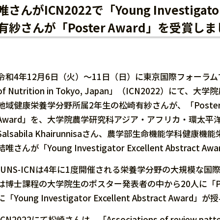
唯さんがICN2022で「Young Investigator
有紗さんが「Poster Award」を受賞し
令和4年12月6日（火）～11日（日）に東京国際フォーラム
of Nutrition in Tokyo, Japan」（ICN20
地域健康栄養学分野所属2年生の松崎有紗さんが、「Poster Award」と「
Award」を、大学院農学研究科アジア・アフリカ・環太平
Salsabila Khairunnisaさん、農学部生命機能学
結唯さんが「Young Investigator Excellent Abstrac
IUNS-ICNは4年に1度開催される栄養学分野の大規模な国際
は博士課程の大学院生のポスター発表者の中から20人に「Post
に「Young Investigator Excellent Abstract Awa
ICN2022にて松崎さんは、「Associations of review patterns o