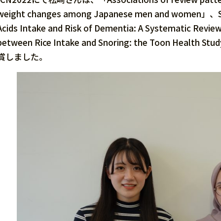
weight changes among Japanese men and women」、Sa
Acids Intake and Risk of Dementia: A Systematic R
between Rice Intake and Snoring: the Too
賞しました。