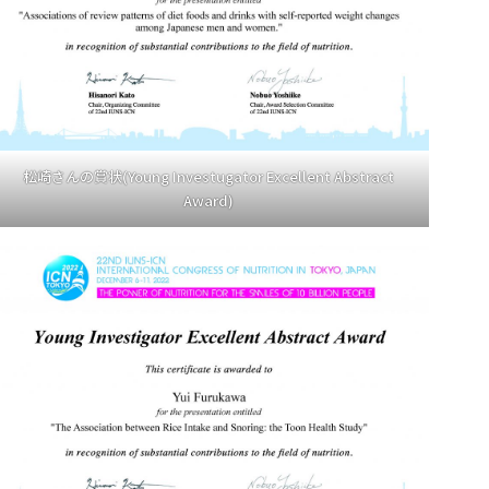
松崎さんの賞状(Young Investugator Excellent Abstract
Award)