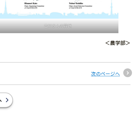
古川さんの賞状
＜農学部＞
次のページへ
へ