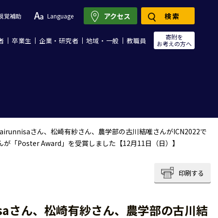
アクセス
検索
視覚補助
Language
寄附を
者
卒業生
企業・研究者
地域・一般
教職員
お考えの方へ
Khairunnisaさん、松崎有紗さん、農学部の古川結唯さんがICN2022で
、松崎有紗さんが「Poster Award」を受賞しました【12月11日（日）】
印刷する
unnisaさん、松崎有紗さん、農学部の古川結