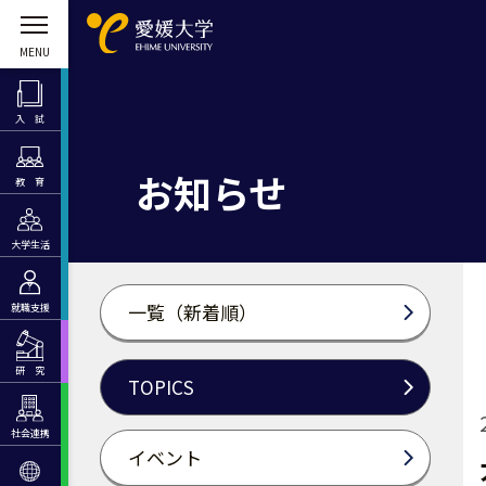
入 試
お知らせ
教 育
大学生活
一覧（新着順）
就職支援
研 究
TOPICS
社会連携
イベント