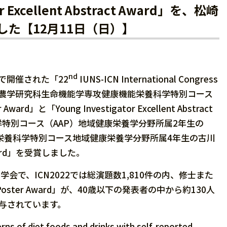
 Excellent Abstract Award」を、松崎
ました【12月11日（日）】
nd
で開催された「22
IUNS-ICN International Congress
22）にて、大学院農学研究科生命機能学専攻健康機能栄養科学特別コース
Young Investigator Excellent Abstract
洋特別コース（AAP）地域健康栄養学分野所属2年生の
科健康機能栄養科学特別コース地域健康栄養学分野所属4年生の古川
t Award」を受賞しました。
学会で、ICN2022では総演題数1,810件の内、修士また
er Award」が、40歳以下の発表者の中から約130人
rd」が授与されています。
f diet foods and drinks with self-reported