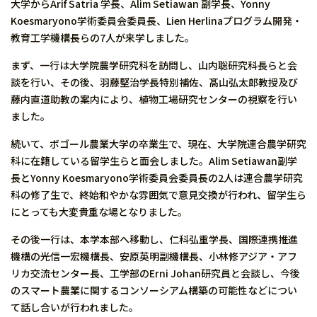
大学からArif Satria 学長、Alim Setiawan 副学長、Yonny
Koesmaryono学術委員会委員長、Lien Herlinaプログラム開発・
教育工学機構長らの7人が来学しました。
まず、一行は大学院農学研究科を訪問し、山内聡研究科長らと会
談を行い、その後、羽藤堅治学長特別補佐、髙山弘太郎教授及び
藤内直道助教の案内により、植物工場研究センターの視察を行い
ました。
続いて、ボゴール農業大学の卒業生で、現在、大学院連合農学研究
科に在籍している留学生らと面会しました。Alim Setiawan副学
長とYonny Koesmaryono学術委員会委員長の2人は連合農学研究
科の修了生で、終始和やかな雰囲気で意見交換が行われ、留学生ら
にとっても大変貴重な場となりました。
その後一行は、本学本部へ移動し、仁科弘重学長、国際連携推進
機構の光信一宏機構長、安原英明副機構長、小林修アジア・アフ
リカ交流センター長、工学部のErni Johan研究員と会談し、今後
のスマート農業に関するコンソーシアム構築の可能性などについ
て話し合いが行われました。