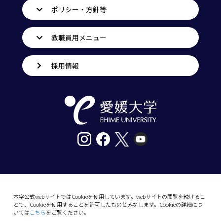
ポリシー・方針等
教職員用メニュー
採用情報
〒790-8577愛媛県松山市道後樋又10番13号
tel. 089-927-9000
本学公式webサイトではCookieを使用しています。webサイトの閲覧を続けるこ
とで、Cookieを使用することを許可したものとみなします。Cookieの詳細につ
10-13 Dogo-Himata, Matsuyama, Ehime 790-
いては
こちら
をご覧ください。
8577 Japan