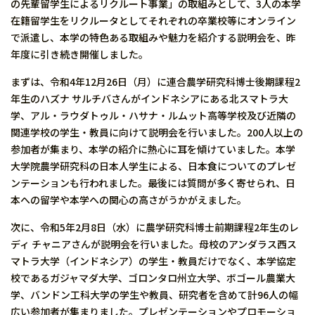
の先輩留学生によるリクルート事業」の取組みとして、3人の本学
在籍留学生をリクルータとしてそれぞれの卒業校等にオンライン
で派遣し、本学の特色ある取組みや魅力を紹介する説明会を、昨
年度に引き続き開催しました。
まずは、令和4年12月26日（月）に連合農学研究科博士後期課程2
年生のハズナ サルチバさんがインドネシアにある北スマトラ大
学、アル・ラウダトゥル・ハサナ・ルムット高等学校及び近隣の
関連学校の学生・教員に向けて説明会を行いました。200人以上の
参加者が集まり、本学の紹介に熱心に耳を傾けていました。本学
大学院農学研究科の日本人学生による、日本食についてのプレゼ
ンテーションも行われました。最後には質問が多く寄せられ、日
本への留学や本学への関心の高さがうかがえました。
次に、令和5年2月8日（水）に農学研究科博士前期課程2年生のレ
ディ チャニアさんが説明会を行いました。母校のアンダラス西ス
マトラ大学（インドネシア）の学生・教員だけでなく、本学協定
校であるガジャマダ大学、ゴロンタロ州立大学、ボゴール農業大
学、バンドン工科大学の学生や教員、研究者を含めて計96人の幅
広い参加者が集まりました。プレゼンテーションやプロモーショ