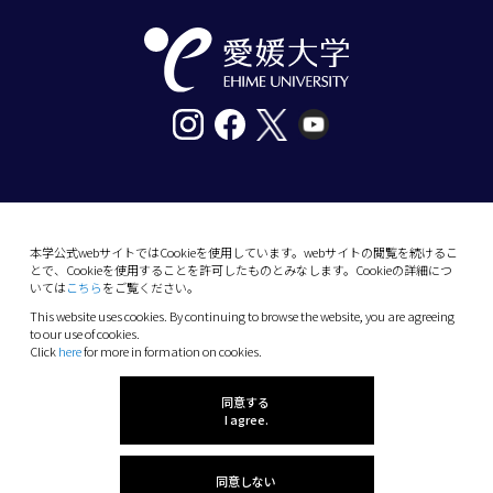
〒790-8577愛媛県松山市道後樋又10番13号
tel. 089-927-9000
本学公式webサイトではCookieを使用しています。webサイトの閲覧を続けるこ
とで、Cookieを使用することを許可したものとみなします。Cookieの詳細につ
10-13 Dogo-Himata, Matsuyama, Ehime 790-
いては
こちら
をご覧ください。
8577 Japan
This website uses cookies. By continuing to browse the website, you are agreeing
Phone: +81 89-927-9000
to our use of cookies.
Click
here
for more in formation on cookies.
(C) 2026 Ehime University.
同意する
I agree.
同意しない