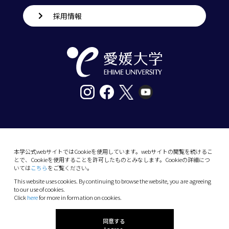
採用情報
〒790-8577愛媛県松山市道後樋又10番13号
tel. 089-927-9000
本学公式webサイトではCookieを使用しています。webサイトの閲覧を続けるこ
とで、Cookieを使用することを許可したものとみなします。Cookieの詳細につ
10-13 Dogo-Himata, Matsuyama, Ehime 790-
いては
こちら
をご覧ください。
8577 Japan
This website uses cookies. By continuing to browse the website, you are agreeing
Phone: +81 89-927-9000
to our use of cookies.
Click
here
for more in formation on cookies.
(C) 2026 Ehime University.
同意する