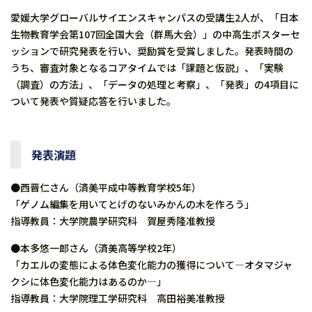
愛媛大学グローバルサイエンスキャンパスの受講生2人が、「日本
生物教育学会第107回全国大会（群馬大会）」の中高生ポスターセ
ッションで研究発表を行い、奨励賞を受賞しました。発表時間の
うち、審査対象となるコアタイムでは「課題と仮説」、「実験
（調査）の方法」、「データの処理と考察」、「発表」の4項目に
ついて発表や質疑応答を行いました。
発表演題
●西晋仁さん（済美平成中等教育学校5年）
「ゲノム編集を用いてとげのないみかんの木を作ろう」
指導教員：大学院農学研究科 賀屋秀隆准教授
●本多悠一郎さん（済美高等学校2年）
「カエルの変態による体色変化能力の獲得について―オタマジャ
クシに体色変化能力はあるのか―」
指導教員：大学院理工学研究科 高田裕美准教授