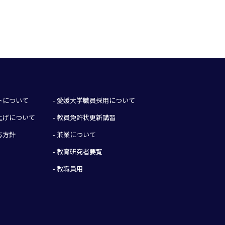
イトについて
- 愛媛大学職員採用について
み上げについて
- 教員免許状更新講習
応方針
- 兼業について
- 教育研究者要覧
- 教職員用