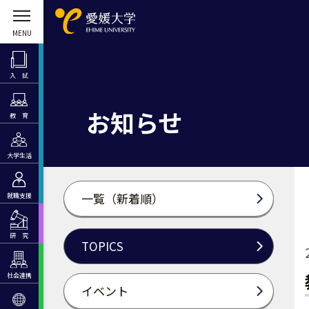
入 試
お知らせ
教 育
大学生活
一覧（新着順）
就職支援
研 究
TOPICS
社会連携
イベント