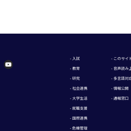
- 入試
- このサ
- 教育
- 音声読
- 研究
- 多言語対
- 社会連携
- 情報公開
- 大学生活
- 通報窓口
- 就職支援
- 国際連携
- 危機管理