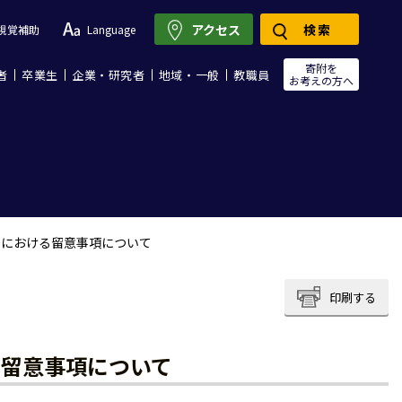
アクセス
検索
視覚補助
Language
寄附を
者
卒業生
企業・研究者
地域・一般
教職員
お考えの方へ
用における留意事項について
印刷する
る留意事項について