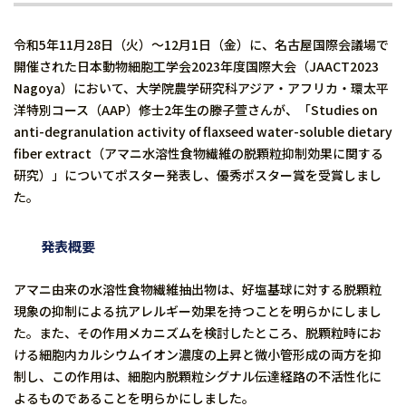
令和5年11月28日（火）〜12月1日（金）に、名古屋国際会議場で
開催された日本動物細胞工学会2023年度国際大会（JAACT2023
Nagoya）において、大学院農学研究科アジア・アフリカ・環太平
洋特別コース（AAP）修士2年生の滕子萱さんが、「Studies on
anti-degranulation activity of flaxseed water-soluble dietary
fiber extract（アマニ水溶性食物繊維の脱顆粒抑制効果に関する
研究）」についてポスター発表し、優秀ポスター賞を受賞しまし
た。
発表概要
アマニ由来の水溶性食物繊維抽出物は、好塩基球に対する脱顆粒
現象の抑制による抗アレルギー効果を持つことを明らかにしまし
た。また、その作用メカニズムを検討したところ、脱顆粒時にお
ける細胞内カルシウムイオン濃度の上昇と微小管形成の両方を抑
制し、この作用は、細胞内脱顆粒シグナル伝達経路の不活性化に
よるものであることを明らかにしました。