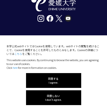
〒790-8577愛媛県松山市道後樋又10番13号
tel. 089-927-9000
本学公式webサイトではCookieを使用しています。webサイトの閲覧を続けるこ
とで、Cookieを使用することを許可したものとみなします。Cookieの詳細につ
10-13 Dogo-Himata, Matsuyama, Ehime 790-
いては
こちら
をご覧ください。
8577 Japan
This website uses cookies. By continuing to browse the website, you are agreeing
Phone: +81 89-927-9000
to our use of cookies.
Click
here
for more in formation on cookies.
(C) 2026 Ehime University.
同意する
I agree.
同意しない
I don't agree.
感想を聞かせてね!