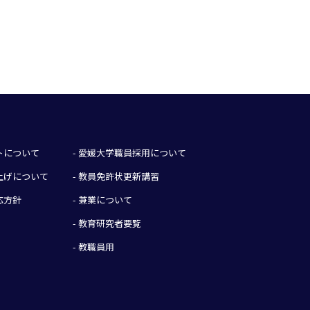
イトについて
- 愛媛大学職員採用について
み上げについて
- 教員免許状更新講習
応方針
- 兼業について
- 教育研究者要覧
- 教職員用