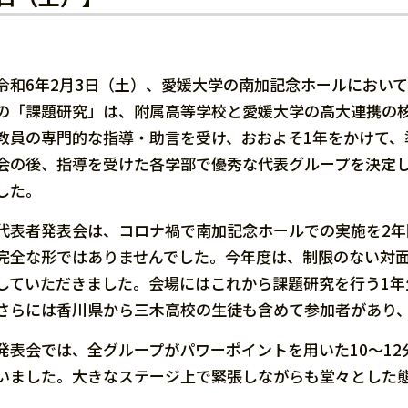
令和6年2月3日（土）、愛媛大学の南加記念ホールにおい
の「課題研究」は、附属高等学校と愛媛大学の高大連携の核
教員の専門的な指導・助言を受け、おおよそ1年をかけて、
会の後、指導を受けた各学部で優秀な代表グループを決定
した。
代表者発表会は、コロナ禍で南加記念ホールでの実施を2
完全な形ではありませんでした。今年度は、制限のない対
していただきました。会場にはこれから課題研究を行う1
さらには香川県から三木高校の生徒も含めて参加者があり
発表会では、全グループがパワーポイントを用いた10～12
いました。大きなステージ上で緊張しながらも堂々とした