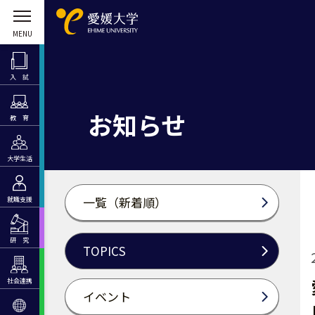
入 試
お知らせ
教 育
大学生活
一覧（新着順）
就職支援
研 究
TOPICS
社会連携
イベント