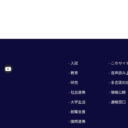
- 入試
- このサ
- 教育
- 音声読
- 研究
- 多言語対
- 社会連携
- 情報公開
- 大学生活
- 通報窓口
- 就職支援
- 国際連携