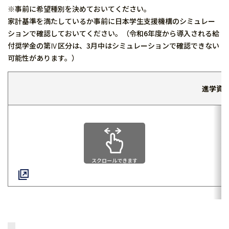
※事前に希望種別を決めておいてください。
家計基準を満たしているか事前に日本学生支援機構のシミュレー
ションで確認しておいてください。（令和6年度から導入される給
付奨学金の第Ⅳ区分は、3月中はシミュレーションで確認できない
可能性があります。）
進学資
スクロールできます