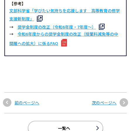
【参考】
文部科学省「学びたい気持ちを応援します 高等教育の修学
支援新制度」
→
奨学金制度の改正（令和6年度・7年度～）
→
令和6年度からの奨学金制度の改正（授業料減免等の中
間層への拡大）に係るFAQ
前のページへ
次のページへ
一覧へ