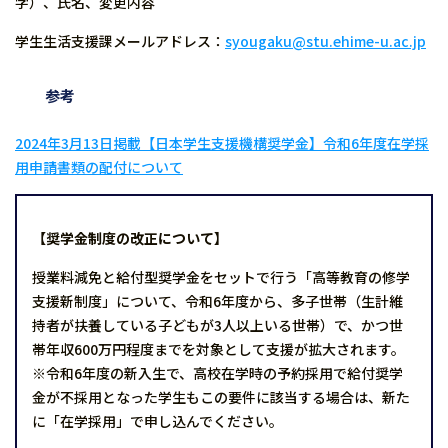
字）、氏名、変更内容
学生生活支援課メールアドレス：
syougaku@stu.ehime-u.ac.jp
参考
2024年3月13日掲載【日本学生支援機構奨学金】令和6年度在学採
用申請書類の配付について
【奨学金制度の改正について】
授業料減免と給付型奨学金をセットで行う「高等教育の修学
支援新制度」について、令和6年度から、多子世帯（生計維
持者が扶養している子どもが3人以上いる世帯）で、かつ世
帯年収600万円程度までを対象として支援が拡大されます。
※令和6年度の新入生で、高校在学時の予約採用で給付奨学
金が不採用となった学生もこの要件に該当する場合は、新た
に「在学採用」で申し込んでください。