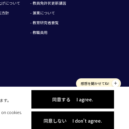
み上げについて
- 教員免許状更新講習
応方針
- 兼業について
- 教育研究者要覧
- 教職員用
感想を聞かせてね!
同意する
I agree.
します。
 on cookies.
同意しない
I don't agree.