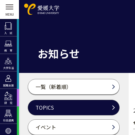
入 試
お知らせ
教 育
大学生活
一覧（新着順）
就職支援
研 究
TOPICS
社会連携
イベント