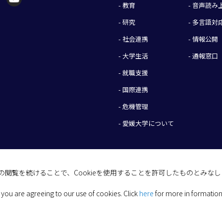
- 教育
- 音声読
- 研究
- 多言語対
- 社会連携
- 情報公開
- 大学生活
- 通報窓口
- 就職支援
- 国際連携
- 危機管理
- 愛媛大学について
イトの閲覧を続けることで、Cookieを使用することを許可したものとみな
(C) 2026 Ehime University.
 you are agreeing to our use of cookies.
Click
here
for more in formation