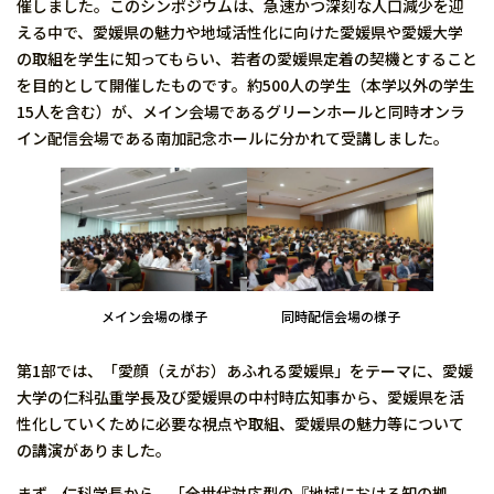
催しました。このシンポジウムは、急速かつ深刻な人口減少を迎
える中で、愛媛県の魅力や地域活性化に向けた愛媛県や愛媛大学
の取組を学生に知ってもらい、若者の愛媛県定着の契機とすること
を目的として開催したものです。約500人の学生（本学以外の学生
15人を含む）が、メイン会場であるグリーンホールと同時オンラ
イン配信会場である南加記念ホールに分かれて受講しました。
メイン会場の様子
同時配信会場の様子
第1部では、「愛顔（えがお）あふれる愛媛県」をテーマに、愛媛
大学の仁科弘重学長及び愛媛県の中村時広知事から、愛媛県を活
性化していくために必要な視点や取組、愛媛県の魅力等について
の講演がありました。
まず、仁科学長から、「全世代対応型の『地域における知の拠