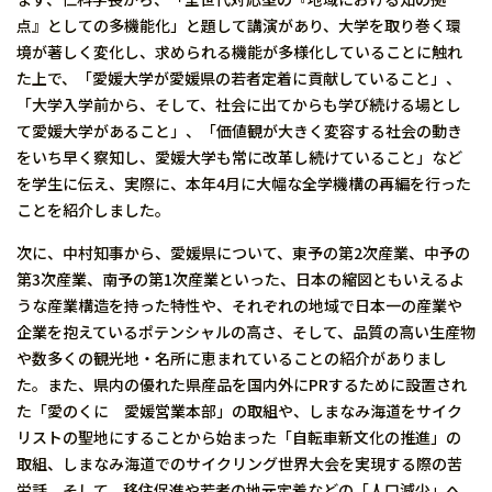
点』としての多機能化」と題して講演があり、大学を取り巻く環
境が著しく変化し、求められる機能が多様化していることに触れ
た上で、「愛媛大学が愛媛県の若者定着に貢献していること」、
「大学入学前から、そして、社会に出てからも学び続ける場とし
て愛媛大学があること」、「価値観が大きく変容する社会の動き
をいち早く察知し、愛媛大学も常に改革し続けていること」など
を学生に伝え、実際に、本年4月に大幅な全学機構の再編を行った
ことを紹介しました。
次に、中村知事から、愛媛県について、東予の第2次産業、中予の
第3次産業、南予の第1次産業といった、日本の縮図ともいえるよ
うな産業構造を持った特性や、それぞれの地域で日本一の産業や
企業を抱えているポテンシャルの高さ、そして、品質の高い生産物
や数多くの観光地・名所に恵まれていることの紹介がありまし
た。また、県内の優れた県産品を国内外にPRするために設置され
た「愛のくに 愛媛営業本部」の取組や、しまなみ海道をサイク
リストの聖地にすることから始まった「自転車新文化の推進」の
取組、しまなみ海道でのサイクリング世界大会を実現する際の苦
労話、そして、移住促進や若者の地元定着などの「人口減少」へ