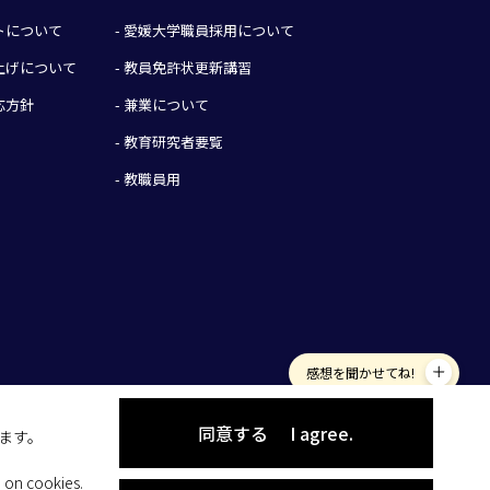
イトについて
- 愛媛大学職員採用について
み上げについて
- 教員免許状更新講習
応方針
- 兼業について
- 教育研究者要覧
- 教職員用
感想を聞かせてね!
同意する
I agree.
します。
 on cookies.