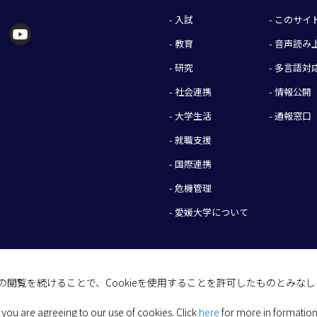
- 入試
- このサ
- 教育
- 音声読
- 研究
- 多言語対
- 社会連携
- 情報公開
- 大学生活
- 通報窓口
- 就職支援
- 国際連携
- 危機管理
- 愛媛大学について
イトの閲覧を続けることで、Cookieを使用することを許可したものとみな
(C) 2026 Ehime University.
 you are agreeing to our use of cookies.
Click
here
for more in formation