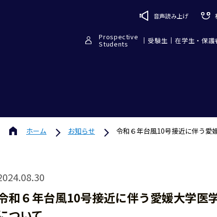
音声読み上げ
Prospective
受験生
在学生・保護
Students
ホーム
お知らせ
令和６年台風10号接近に伴う愛
2024.08.30
令和６年台風10号接近に伴う愛媛大学医
について