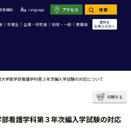
アクセス
検索
視覚補助
Language
寄附を
者
卒業生
企業・研究者
地域・一般
教職員
お考えの方へ
媛大学医学部看護学科第３年次編入学試験の対応について
印刷する
学部看護学科第３年次編入学試験の対応