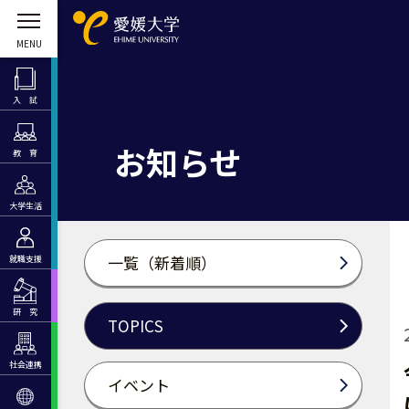
入 試
お知らせ
教 育
大学生活
一覧（新着順）
就職支援
研 究
TOPICS
社会連携
イベント