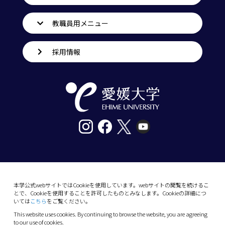
教職員用メニュー
採用情報
〒790-8577愛媛県松山市道後樋又10番13号
tel. 089-927-9000
本学公式webサイトではCookieを使用しています。webサイトの閲覧を続けるこ
とで、Cookieを使用することを許可したものとみなします。Cookieの詳細につ
10-13 Dogo-Himata, Matsuyama, Ehime 790-
いては
こちら
をご覧ください。
8577 Japan
This website uses cookies. By continuing to browse the website, you are agreeing
Phone: +81 89-927-9000
to our use of cookies.