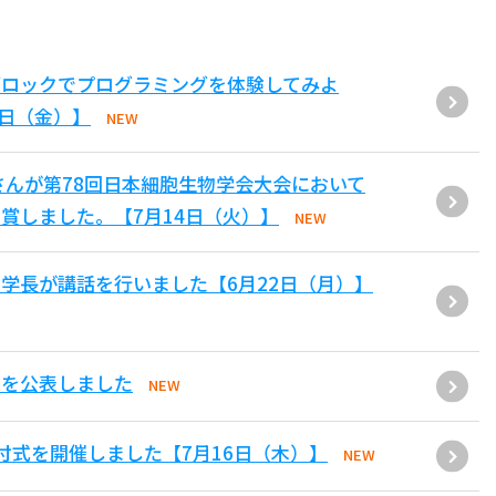
ブロックでプログラミングを体験してみよ
1日（金）】
NEW
さんが第78回日本細胞生物学会大会において
賞しました。【7月14日（火）】
NEW
学長が講話を行いました【6月22日（月）】
果を公表しました
NEW
付式を開催しました【7月16日（木）】
NEW