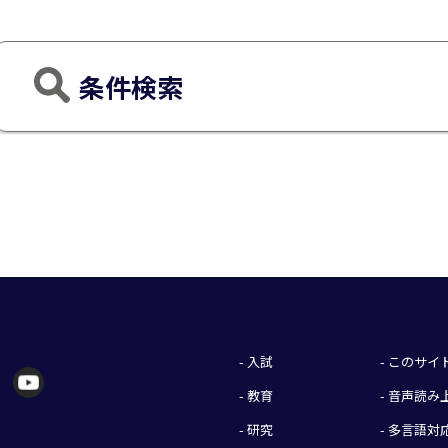
条件検索
- 入試
- このサ
- 教育
- 音声読
- 研究
- 多言語対