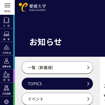
入 試
お知らせ
教 育
大学生活
一覧（新着順）
就職支援
研 究
TOPICS
社会連携
イベント