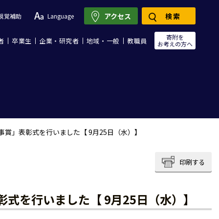
アクセス
検索
視覚補助
Language
寄附を
者
卒業生
企業・研究者
地域・一般
教職員
お考えの方へ
事賞」表彰式を行いました【 9月25日（水）】
印刷する
式を行いました【 9月25日（水）】