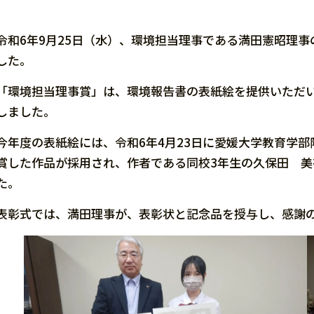
令和6年9月25日（水）、環境担当理事である満田憲昭理
した。
「環境担当理事賞」は、環境報告書の表紙絵を提供いただ
しました。
今年度の表紙絵には、令和6年4月23日に愛媛大学教育学
賞した作品が採用され、作者である同校3年生の久保田 美
た。
表彰式では、満田理事が、表彰状と記念品を授与し、感謝