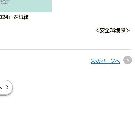
024」表紙絵
＜安全環境課＞
次のページへ
へ