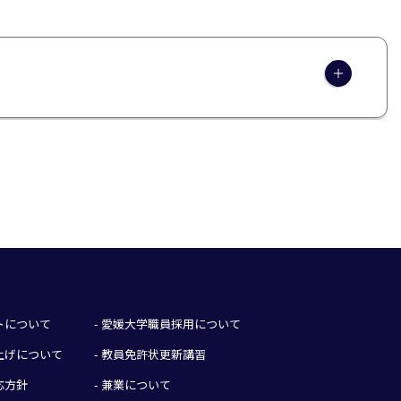
イトについて
- 愛媛大学職員採用について
み上げについて
- 教員免許状更新講習
応方針
- 兼業について