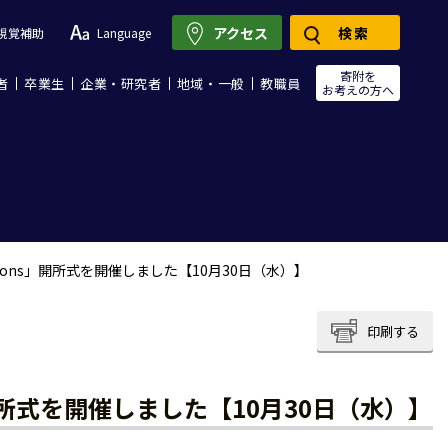
アクセス
検索
視覚補助
Language
寄附を
者
卒業生
企業・研究者
地域・一般
教職員
お考えの方へ
 Commons」開所式を開催しました【10月30日（水）】
印刷する
ns」開所式を開催しました【10月30日（水）】