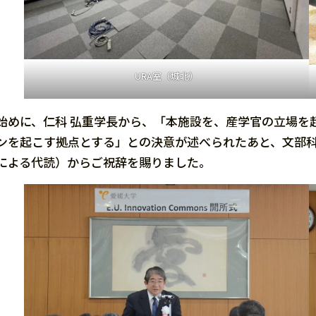
URA室（城北）
始めに、仁科 弘重学長から、「本施設を、産学官の立場を
ンを起こす拠点とする」との決意が述べられたあと、文部
による代読）からご祝辞を賜りました。