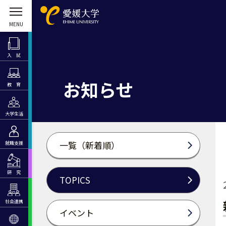
入 試
お知らせ
教 育
大学生活
一覧（新着順）
就職支援
研 究
TOPICS
社会連携
イベント