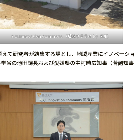
E.U. Innovation Commons （樽味サテライト）外観
超えて研究者が結集する場とし、地域産業にイノベーショ
科学省の池田課長および愛媛県の中村時広知事（菅副知事