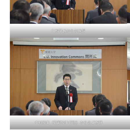
仁科学長からの挨拶
中村知事（菅副知事代読）からのご祝辞