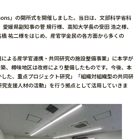
 Commons」の開所式を開催しました。当日は、文部科学省科
、愛媛県副知事の菅 規行様、高知大学長の受田 浩之様、
橋 祐二様をはじめ、産官学金民の各方面から多くの
携による産学官連携・共同研究の施設整備事業」に本学が
新築、樽味地区は改修により整備したものです。今後、本
かした、重点プロジェクト研究」「組織対組織型の共同研
研究支援人材の活動」を行う拠点として活用していきま