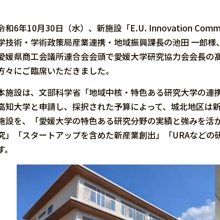
令和6年10月30日（水）、新施設「E.U. Innovation
学技術・学術政策局産業連携・地域振興課長の池田 一郎様
愛媛県商工会議所連合会会頭で愛媛大学研究協力会会長の髙
方々にご臨席いただきました。
本施設は、文部科学省「地域中核・特色ある研究大学の連
高知大学と申請し、採択された予算によって、城北地区は
施設を、「愛媛大学の特色ある研究分野の実績と強みを活
究」「スタートアップを含めた新産業創出」「URAなどの
す。