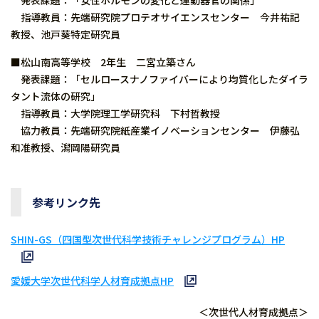
発表課題：「女性ホルモンの変化と運動器官の関係」
指導教員：先端研究院プロテオサイエンスセンター 今井祐記
教授、池戸葵特定研究員
■松山南高等学校 2年生 二宮立築さん
発表課題：「セルロースナノファイバーにより均質化したダイラ
タント流体の研究」
指導教員：大学院理工学研究科 下村哲教授
協力教員：先端研究院紙産業イノベーションセンター 伊藤弘
和准教授、潟岡陽研究員
参考リンク先
SHIN-GS（四国型次世代科学技術チャレンジプログラム）HP
愛媛大学次世代科学人材育成拠点HP
＜次世代人材育成拠点＞