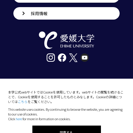
採用情報
〒790-8577愛媛県松山市道後樋又10番13号
tel. 089-927-9000
本学公式webサイトではCookieを使用しています。webサイトの閲覧を続けるこ
とで、Cookieを使用することを許可したものとみなします。Cookieの詳細につ
10-13 Dogo-Himata, Matsuyama, Ehime 790-
いては
こちら
をご覧ください。
8577 Japan
This website uses cookies. By continuing to browse the website, you are agreeing
Phone: +81 89-927-9000
to our use of cookies.
Click
here
for more in formation on cookies.
(C) 2026 Ehime University.
同意する