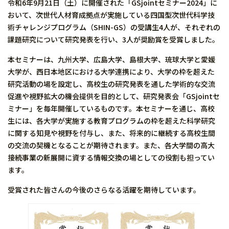
令和6年9月21日（土）に開催された「GSjointセミナー2024」に
おいて、次世代人材育成拠点が実施している四国型次世代科学技
術チャレンジプログラム（SHIN-GS）の受講生4人が、それぞれの
課題研究について研究発表を行い、3人が奨励賞を受賞しました。
本セミナーは、九州大学、広島大学、島根大学、琉球大学と愛媛
大学が、西日本地区における大学連携により、大学の枠を超えた
研究活動の場を設定し、高校生の研究発表を通した学術的な交流
促進や視野拡大の機会提供を目的として、研究発表会「GSjointセ
ミナー」を毎年開催しているものです。本セミナーを通じ、高校
生には、各大学が実施する教育プログラムの枠を超えた科学研究
に関する知見や視野を付与し、また、将来的に継続する高校生間
の交流の契機となることが期待されます。また、各大学間の高大
接続事業の新展開に資する情報交換の場としての役割も担ってい
ます。
受賞された皆さんの今後のさらなる活躍を期待しています。