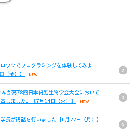
ブロックでプログラミングを体験してみよ
1日（金）】
NEW
さんが第78回日本細胞生物学会大会において
賞しました。【7月14日（火）】
NEW
学長が講話を行いました【6月22日（月）】