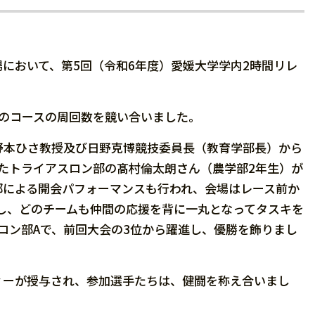
場において、第5回（令和6年度）愛媛大学学内2時間リレ
2㎞のコースの周回数を競い合いました。
野本ひさ教授及び日野克博競技委員長（教育学部長）から
たトライアスロン部の髙村倫太朗さん（農学部2年生）が
部による開会パフォーマンスも行われ、会場はレース前か
トし、どのチームも仲間の応援を背に一丸となってタスキを
ロン部Aで、前回大会の3位から躍進し、優勝を飾りまし
ィーが授与され、参加選手たちは、健闘を称え合いまし