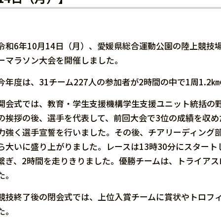
令和6年10月14日（月）、愛媛県総合運動公園の陸上競技
ーマラソン大会を開催しました。
今年度は、31チーム227人の参加者が2時間の中で1周1.
開会式では、教育・学生支援機構学生支援ユニット統括の
の挨拶の後、選手を代表して、前回大会で3位の成績を収め
力強く選手宣誓を行いました。その後、チアリーディング
ら大いに盛り上がりました。レースは13時30分にスター
繋ぎ、2時間を走りきりました。優勝チームは、トライアス
た。
競技終了後の閉会式では、上位入賞チームに賞状やトロフ
た。