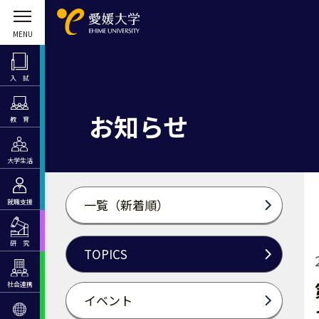
入 試
お知らせ
教 育
大学生活
一覧（新着順）
就職支援
研 究
TOPICS
社会連携
イベント