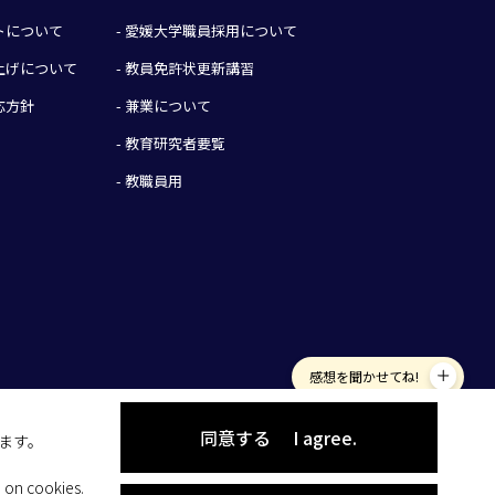
イトについて
- 愛媛大学職員採用について
み上げについて
- 教員免許状更新講習
応方針
- 兼業について
- 教育研究者要覧
- 教職員用
感想を聞かせてね!
同意する
I agree.
します。
 on cookies.