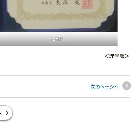
表彰状
＜理学部＞
次のページへ
へ