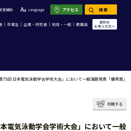
アクセス
検索
視覚補助
Language
寄附を
者
卒業生
企業・研究者
地域・一般
教職員
お考えの方へ
第75回 日本電気泳動学会学術大会」において一般演題発表「優秀賞」
印刷する
 日本電気泳動学会学術大会」において一般