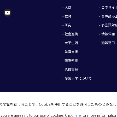
- 入試
- このサ
- 教育
- 音声読
- 研究
- 多言語対
- 社会連携
- 情報公開
- 大学生活
- 通報窓口
- 就職支援
- 国際連携
- 危機管理
- 愛媛大学について
イトの閲覧を続けることで、Cookieを使用することを許可したものとみな
(C) 2026 Ehime University.
 you are agreeing to our use of cookies.
Click
here
for more in formation