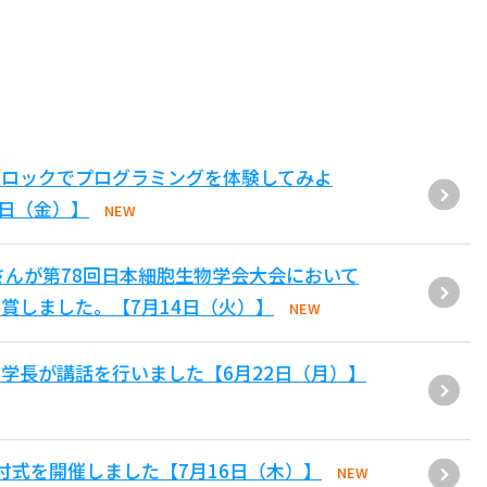
ブロックでプログラミングを体験してみよ
1日（金）】
NEW
さんが第78回日本細胞生物学会大会において
賞しました。【7月14日（火）】
NEW
学長が講話を行いました【6月22日（月）】
付式を開催しました【7月16日（木）】
NEW