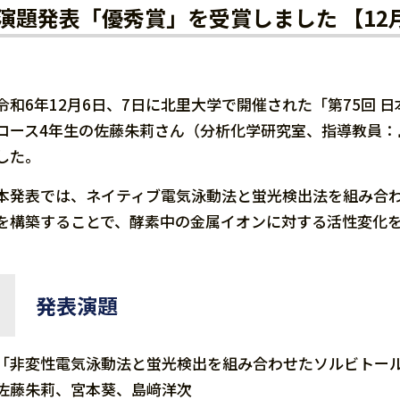
演題発表「優秀賞」を受賞しました 【12
令和6年12月6日、7日に北里大学で開催された「第75回
コース4年生の佐藤朱莉さん（分析化学研究室、指導教員
した。
本発表では、ネイティブ電気泳動法と蛍光検出法を組み合
を構築することで、酵素中の金属イオンに対する活性変化
発表演題
「非変性電気泳動法と蛍光検出を組み合わせたソルビトー
佐藤朱莉、宮本葵、島﨑洋次