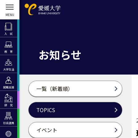
入 試
お知らせ
教 育
大学生活
一覧（新着順）
就職支援
研 究
TOPICS
社会連携
イベント