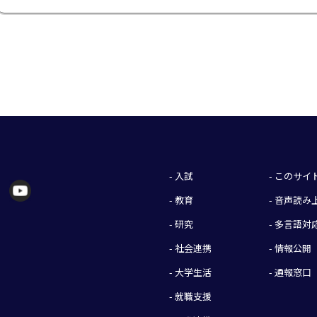
- 入試
- このサ
- 教育
- 音声読
- 研究
- 多言語対
- 社会連携
- 情報公開
- 大学生活
- 通報窓口
- 就職支援