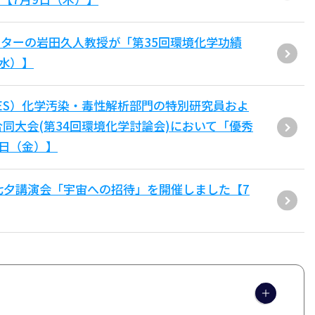
ターの岩田久人教授が「第35回環境化学功績
（水）】
ES）化学汚染・毒性解析部門の特別研究員およ
同大会(第34回環境化学討論会)において「優秀
6日（金）】
七夕講演会「宇宙への招待」を開催しました【7