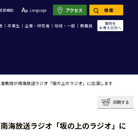
アクセス
検索
視覚補助
Language
寄附を
者
卒業生
企業・研究者
地域・一般
教職員
お考えの方へ
樹准教授が南海放送ラジオ「坂の上のラジオ」に出演します
印刷する
が南海放送ラジオ「坂の上のラジオ」に