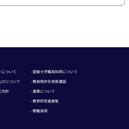
イトについて
- 愛媛大学職員採用について
み上げについて
- 教員免許状更新講習
応方針
- 兼業について
- 教育研究者要覧
- 教職員用