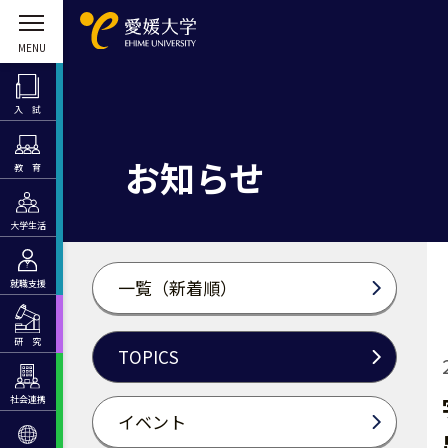
入 試
お知らせ
教 育
大学生活
一覧（新着順）
就職支援
研 究
TOPICS
社会連携
イベント