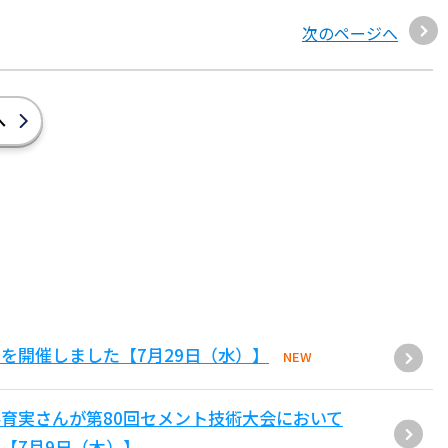
次のページへ
へ
を開催しました【7月29日（水）】
NEW
育実さんが第80回セメント技術大会において
【7月9日（木）】