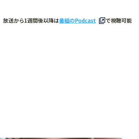
、放送から1週間後以降は
番組のPodcast
で視聴可能