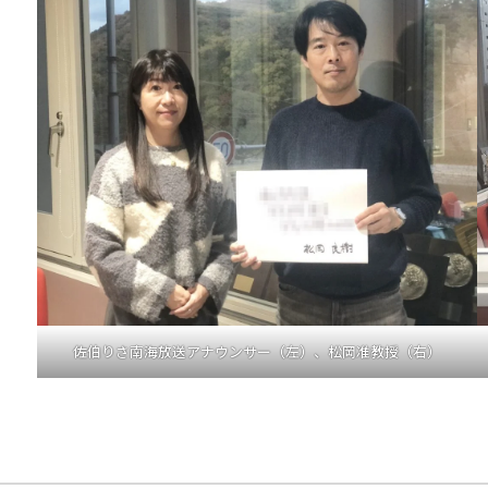
佐伯りさ南海放送アナウンサー（左）、松岡准教授（右）