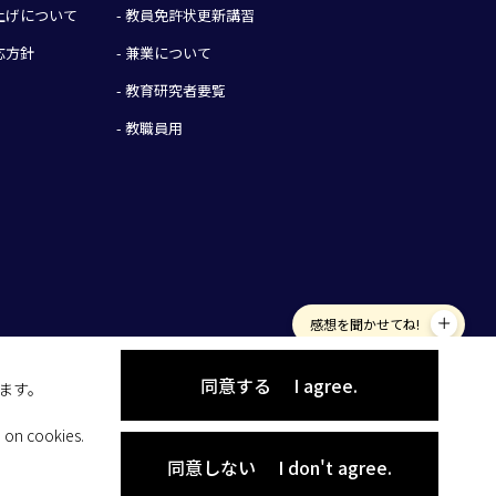
み上げについて
- 教員免許状更新講習
応方針
- 兼業について
- 教育研究者要覧
- 教職員用
感想を聞かせてね!
同意する
I agree.
します。
 on cookies.
同意しない
I don't agree.