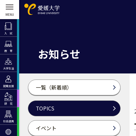
入 試
お知らせ
教 育
大学生活
一覧（新着順）
就職支援
研 究
TOPICS
社会連携
イベント