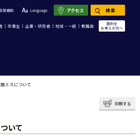
アクセス
検索
視覚補助
Language
寄附を
者
卒業生
企業・研究者
地域・一般
教職員
お考えの方へ
実施ミスについて
印刷する
について