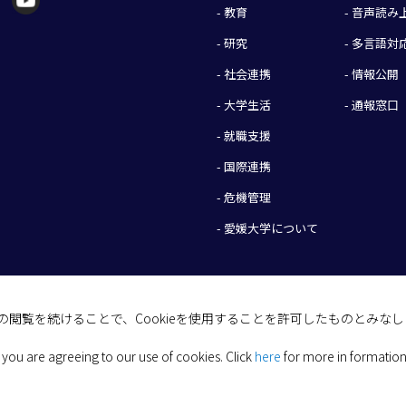
- 教育
- 音声読
- 研究
- 多言語対
- 社会連携
- 情報公開
- 大学生活
- 通報窓口
- 就職支援
- 国際連携
- 危機管理
- 愛媛大学について
イトの閲覧を続けることで、Cookieを使用することを許可したものとみな
(C) 2026 Ehime University.
 you are agreeing to our use of cookies.
Click
here
for more in formation