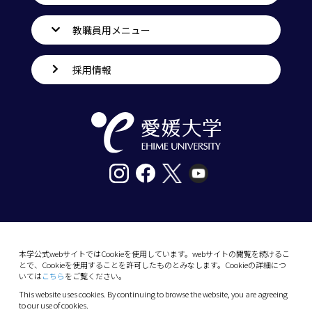
教職員用メニュー
採用情報
〒790-8577愛媛県松山市道後樋又10番13号
tel. 089-927-9000
本学公式webサイトではCookieを使用しています。webサイトの閲覧を続けるこ
とで、Cookieを使用することを許可したものとみなします。Cookieの詳細につ
10-13 Dogo-Himata, Matsuyama, Ehime 790-
いては
こちら
をご覧ください。
8577 Japan
This website uses cookies. By continuing to browse the website, you are agreeing
Phone: +81 89-927-9000
to our use of cookies.