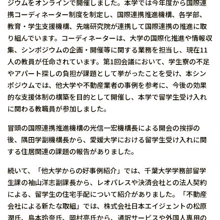
ジウムをオンラインで開催しました。本学では今年度から国際連
携コーディネーター制度を制定し、国際連携推進機構、各学部、
教育・学生支援機構、先端研究院が連携して国際連携の推進に取
り組んでいます。コーディネーターは、大学の国際化推進や情報収
集、シンポジウムの企画・開催等に関する業務を担当し、現在11
人の教員が任命されています。第1回会議において、学生寮の不足
やアパート探しの負担が課題として挙がったことを受け、本シン
ポジウムでは、他大学や不動産業者の事例を参考に、今後の効果
的な支援体制の構築を目的として開催し、本学で留学生受け入れ
に関わる教職員が参加しました。
冒頭の国際連携推進機構の光信一宏機構長による開会の挨拶の
後、隅田学副機構長から、愛媛大学における留学生受け入れに関
する住居関連の課題の報告がありました。
続いて、「他大学からの好事例紹介」では、千葉大学学務部留学
生課の袖山洋志副課長から、レオパレスや決済会社との法人契約
による、留学生の住宅手配について紹介がありました。「不動産
会社による新たな取組」では、株式会社日本エイジェントの松原
潤氏、島本玲奈氏、岡村亮氏から、通訳サービスや外国人専用の