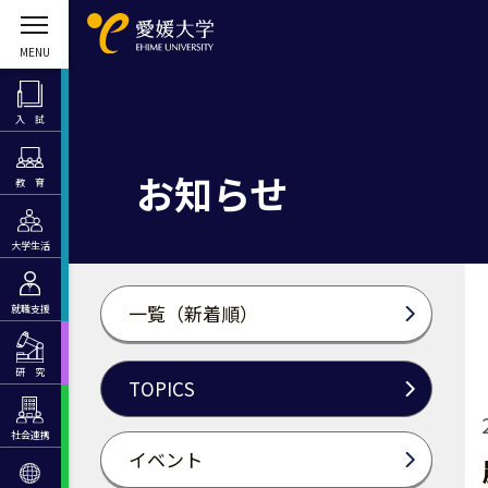
入 試
お知らせ
教 育
大学生活
一覧（新着順）
就職支援
研 究
TOPICS
社会連携
イベント