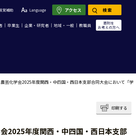
アクセス
検索
視覚補助
Language
寄附を
者
卒業生
企業・研究者
地域・一般
教職員
お考えの方へ
農芸化学会2025年度関西・中四国・西日本支部合同大会において「学
印刷する
会2025年度関西・中四国・西日本支部