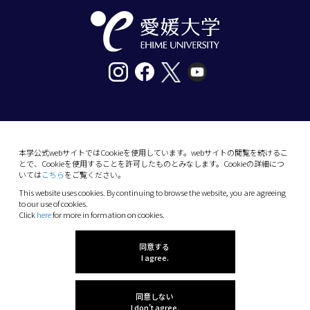
〒790-8577愛媛県松山市道後樋又10番13号
tel. 089-927-9000
本学公式webサイトではCookieを使用しています。webサイトの閲覧を続けるこ
とで、Cookieを使用することを許可したものとみなします。Cookieの詳細につ
10-13 Dogo-Himata, Matsuyama, Ehime 790-
いては
こちら
をご覧ください。
8577 Japan
This website uses cookies. By continuing to browse the website, you are agreeing
Phone: +81 89-927-9000
to our use of cookies.
Click
here
for more in formation on cookies.
(C) 2026 Ehime University.
同意する
I agree.
同意しない
I don't agree.