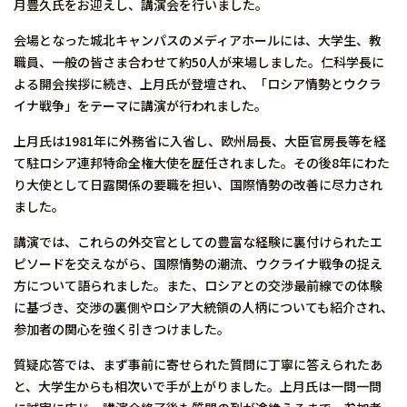
月豊久氏をお迎えし、講演会を行いました。
会場となった城北キャンパスのメディアホールには、大学生、教
職員、一般の皆さま合わせて約50人が来場しました。仁科学長に
よる開会挨拶に続き、上月氏が登壇され、「ロシア情勢とウクラ
イナ戦争」をテーマに講演が行われました。
上月氏は1981年に外務省に入省し、欧州局長、大臣官房長等を経
て駐ロシア連邦特命全権大使を歴任されました。その後8年にわた
り大使として日露関係の要職を担い、国際情勢の改善に尽力され
ました。
講演では、これらの外交官としての豊富な経験に裏付けられたエ
ピソードを交えながら、国際情勢の潮流、ウクライナ戦争の捉え
方について語られました。また、ロシアとの交渉最前線での体験
に基づき、交渉の裏側やロシア大統領の人柄についても紹介され、
参加者の関心を強く引きつけました。
質疑応答では、まず事前に寄せられた質問に丁寧に答えられたあ
と、大学生からも相次いで手が上がりました。上月氏は一問一問