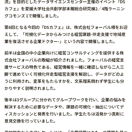
流」を目的としたデータサイエンスセンター主催のイベント『DS
カフェ』を愛媛大学社会共創学部本館総合研究棟2／4階ラーニン
グコモンズ 1で開催しました。
第6回となる今回の『DSカフェ』は、株式会社フォーバル様をお迎
えして、「可視化データからみつける経営課題-伴走支援で地域産
業を復活させる企業ドクター-」という内容で開催しました。
前半は全国の中小企業向けに経営コンサルティングを提供する株
式会社フォーバルの取組が紹介されました。フォーバルの経営支
援サービスの特色である、経営情報を一緒に確認しながら二人三
脚で進めていく可視化伴走型経営支援を解説し、データがどのよ
うに利用され、変革をもたらすかを、文系理系問わず学生にも分
かりやすく説明されました。
後半は3グループに分かれてグループワークを行い、企業の悩みを
解決するために必要なデータや、課題の可視化・抽出についてデ
ィスカッションと発表を行いました。学生たちは活発かつ真剣に
意見交換を行っていました。