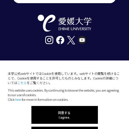
〒790-8577愛媛県松山市道後樋又10番13号
tel. 089-927-9000
本学公式webサイトではCookieを使用しています。webサイトの閲覧を続けるこ
とで、Cookieを使用することを許可したものとみなします。Cookieの詳細につ
10-13 Dogo-Himata, Matsuyama, Ehime 790-
いては
こちら
をご覧ください。
8577 Japan
This website uses cookies. By continuing to browse the website, you are agreeing
Phone: +81 89-927-9000
to our use of cookies.
Click
here
for more in formation on cookies.
(C) 2026 Ehime University.
同意する
I agree.