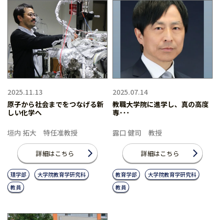
2025.11.13
2025.07.14
原子から社会までをつなげる新
教職大学院に進学し、真の高度
しい化学へ
専･･･
垣内 拓大 特任准教授
露口 健司 教授
詳細はこちら
詳細はこちら
理学部
大学院教育学研究科
教育学部
大学院教育学研究科
教員
教員