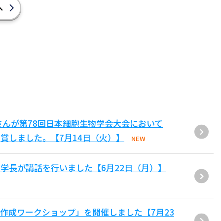
へ
さんが第78回日本細胞生物学会大会において
賞しました。【7月14日（火）】
NEW
学長が講話を行いました【6月22日（月）】
作成ワークショップ」を開催しました【7月23