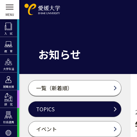
入 試
お知らせ
教 育
大学生活
一覧（新着順）
就職支援
研 究
TOPICS
社会連携
イベント