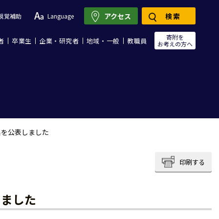
アクセス
検索
視覚補助
Language
寄附を
者
卒業生
企業・研究者
地域・一般
教職員
お考えの方へ
果を公表しました
印刷する
しました