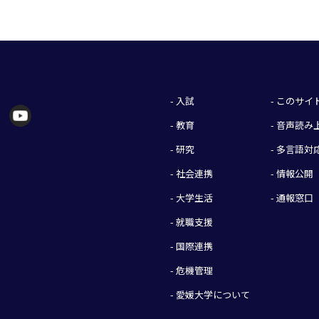
- 入試
- このサ
- 教育
- 音声読
- 研究
- 多言語対
- 社会連携
- 情報公開
- 大学生活
- 通報窓口
- 就職支援
- 国際連携
- 危機管理
- 愛媛大学について