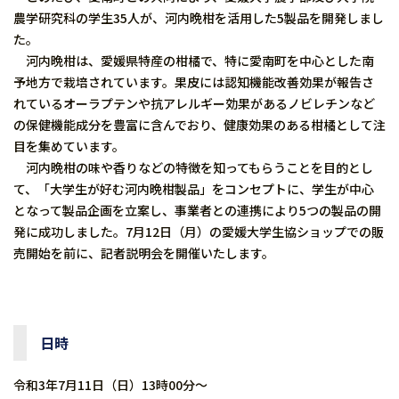
農学研究科の学生35人が、河内晩柑を活用した5製品を開発しまし
た。
河内晩柑は、愛媛県特産の柑橘で、特に愛南町を中心とした南
予地方で栽培されています。果皮には認知機能改善効果が報告さ
れているオーラプテンや抗アレルギー効果があるノビレチンなど
の保健機能成分を豊富に含んでおり、健康効果のある柑橘として注
目を集めています。
河内晩柑の味や香りなどの特徴を知ってもらうことを目的とし
て、「大学生が好む河内晩柑製品」をコンセプトに、学生が中心
となって製品企画を立案し、事業者との連携により5つの製品の開
発に成功しました。7月12日（月）の愛媛大学生協ショップでの販
売開始を前に、記者説明会を開催いたします。
日時
令和3年7月11日（日）13時00分～