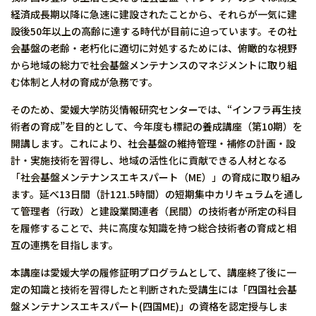
経済成長期以降に急速に建設されたことから、それらが一気に建
設後50年以上の高齢に達する時代が目前に迫っています。その社
会基盤の老齢・老朽化に適切に対処するためには、俯瞰的な視野
から地域の総力で社会基盤メンテナンスのマネジメントに取り組
む体制と人材の育成が急務です。
そのため、愛媛大学防災情報研究センターでは、“インフラ再生技
術者の育成”を目的として、今年度も標記の養成講座（第10期）を
開講します。これにより、社会基盤の維持管理・補修の計画・設
計・実施技術を習得し、地域の活性化に貢献できる人材となる
「社会基盤メンテナンスエキスパート（ME）」の育成に取り組み
ます。延べ13日間（計121.5時間）の短期集中カリキュラムを通し
て管理者（行政）と建設業関連者（民間）の技術者が所定の科目
を履修することで、共に高度な知識を持つ総合技術者の育成と相
互の連携を目指します。
本講座は愛媛大学の履修証明プログラムとして、講座終了後に一
定の知識と技術を習得したと判断された受講生には「四国社会基
盤メンテナンスエキスパート(四国ME)」の資格を認定授与しま