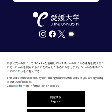
〒790-8577愛媛県松山市道後樋又10番13号
tel. 089-927-9000
本学公式webサイトではCookieを使用しています。webサイトの閲覧を続けるこ
とで、Cookieを使用することを許可したものとみなします。Cookieの詳細につ
10-13 Dogo-Himata, Matsuyama, Ehime 790-
いては
こちら
をご覧ください。
8577 Japan
This website uses cookies. By continuing to browse the website, you are agreeing
Phone: +81 89-927-9000
to our use of cookies.
Click
here
for more in formation on cookies.
(C) 2026 Ehime University.
同意する
I agree.