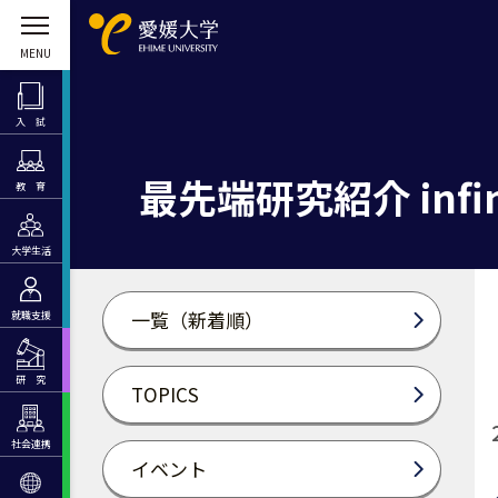
入 試
最先端研究紹介 infin
教 育
大学生活
一覧（新着順）
就職支援
研 究
TOPICS
社会連携
イベント