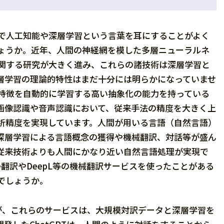
で人工知能や深層学習という言葉を耳にすることがよく
ょうか。近年、人間の神経網を模した多層ニューラルネ
関する研究が大きく進み、これらの諸技術は深層学習と
層学習の理論的特性はまだ十分には明らかになっていませ
特徴を自動的に学習する高い抽象化の能力を持っている
画像認識や音声認識において、従来手法の精度を大きく上
析精度を実現しています。人間が用いる言語（自然言語）
深層学習による言語概念の獲得や機械翻訳、対話等が盛ん
従来技術よりも人間にかなり近い自然言語処理が実現で
le翻訳やDeepL等の機械翻訳サービスを使ったことがある
でしょうか。
が、これらのサービスは、大規模対訳データと深層学習を