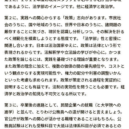
であるように、法学部のイメージです。他に経済学と政治学。
第２に、実践への関心からする「政策」志向があります。市民社
会のうちに、国や地域のうちに、世界や日本のうちに、諸問題の
厳存することに気づき、現状を認識し分析しつつ、その解決を計る
べく規範化を模索しようとする態度です。「法学部」性と密接に
関連し合います。日本は法治国家ゆえに、政策は法律という形で
表現されるからです。法解釈学や立法論の学びが中心に。かつま
た政策を論じるには、実践を基礎づける理論が重要となります。
また政策の理念に加えて、複数の価値の間の優先順位や、コストと
いう観点からする実現可能性や、権力の配分や利害の調整いかん
といった考慮も求められます。政策が策定される過程を実証的に
説明することも有益です。法制の実効性を問うことも必要です。経
済学と政治学の知見も不可欠となる所以です。
第３に、卒業後の進路として、民間企業への就職（と大学院への
進学）と並んで、とりわけ公務員への道が開けると言えましょう。
官公庁が政策への関心が活かせる職種であることはもちろん、公
務員試験はどれも受験科目で大抵は法律系科目が必須であるとの