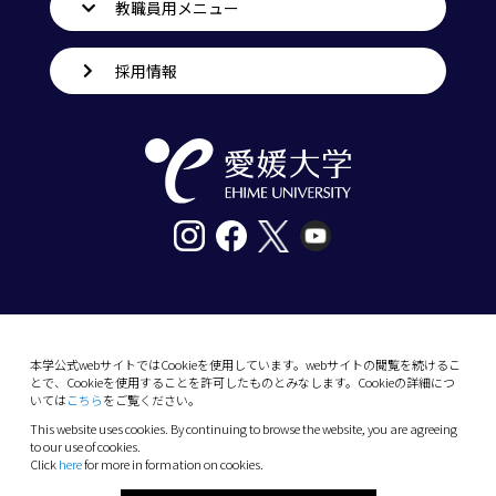
教職員用メニュー
採用情報
〒790-8577愛媛県松山市道後樋又10番13号
tel. 089-927-9000
本学公式webサイトではCookieを使用しています。webサイトの閲覧を続けるこ
とで、Cookieを使用することを許可したものとみなします。Cookieの詳細につ
10-13 Dogo-Himata, Matsuyama, Ehime 790-
いては
こちら
をご覧ください。
8577 Japan
This website uses cookies. By continuing to browse the website, you are agreeing
Phone: +81 89-927-9000
to our use of cookies.
Click
here
for more in formation on cookies.