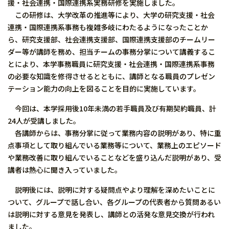
援・社会連携・国際連携系実務研修を実施しました。
この研修は、大学改革の推進等により、大学の研究支援・社会
連携・国際連携系事務も複雑多岐にわたるようになったことか
ら、研究支援部、社会連携支援部、国際連携支援部のチームリー
ダー等が講師を務め、担当チームの事務分掌について講義するこ
とにより、本学事務職員に研究支援・社会連携・国際連携系事務
の必要な知識を修得させるとともに、講師となる職員のプレゼン
テーション能力の向上を図ることを目的に実施しています。
今回は、本学採用後10年未満の若手職員及び有期契約職員、計
24人が受講しました。
各講師からは、事務分掌に従って業務内容の説明があり、特に重
点事項として取り組んでいる業務等について、業務上のエピソード
や業務改善に取り組んでいることなどを盛り込んだ説明があり、受
講者は熱心に聞き入っていました。
説明後には、説明に対する疑問点やより理解を深めたいことに
ついて、グループで話し合い、各グループの代表者から質問あるい
は説明に対する意見を発表し、講師との活発な意見交換が行われ
ました。