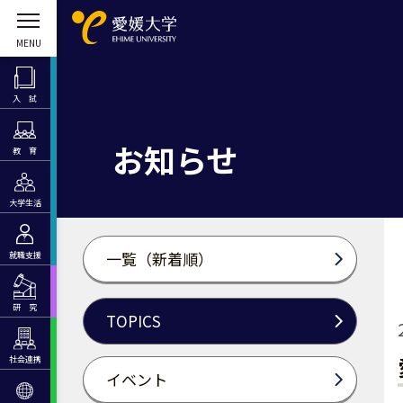
入 試
お知らせ
教 育
大学生活
一覧（新着順）
就職支援
研 究
TOPICS
社会連携
イベント