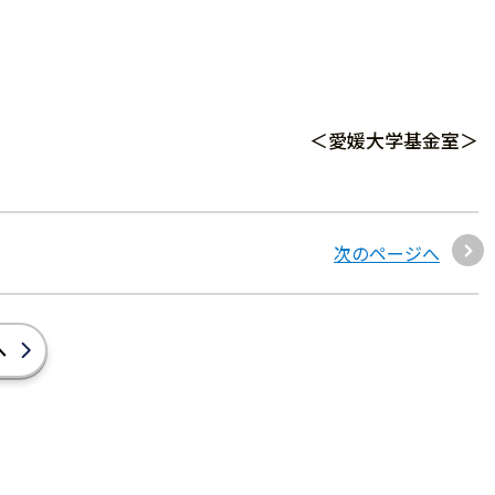
＜愛媛大学基金室＞
次のページへ
へ