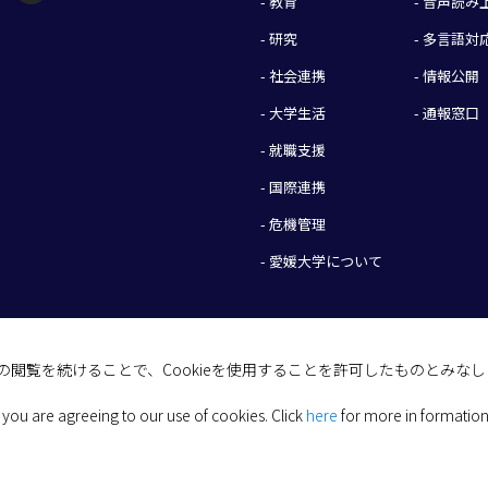
- 教育
- 音声読
- 研究
- 多言語対
- 社会連携
- 情報公開
- 大学生活
- 通報窓口
- 就職支援
- 国際連携
- 危機管理
- 愛媛大学について
イトの閲覧を続けることで、Cookieを使用することを許可したものとみな
(C) 2026 Ehime University.
 you are agreeing to our use of cookies.
Click
here
for more in formation