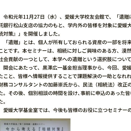
令和元年11月27日（水）、愛媛大学校友会館で、「遺贈
託銀行松山支店の協力のもと、学内外の皆様を対象に愛媛
続対策』」を開催しました。
「遺贈」とは、個人が所有しておられる資産の一部を将来
ことです。本セミナーは、相続に対しご興味のある方、漠然
社会貢献の一つとして、本学への遺贈という選択肢につい
開会にあたって、黒澤広一基金担当理事から、今回、愛媛
たこと、皆様へ情報提供することで課題解決の一助となれ
財務コンサルタントの加藤崇氏から、民法（相続法）改正
た。その後、個別相談の時間を設け､事前に申込のあった
た。
愛媛大学基金室では、今後も皆様のお役に立つセミナーの