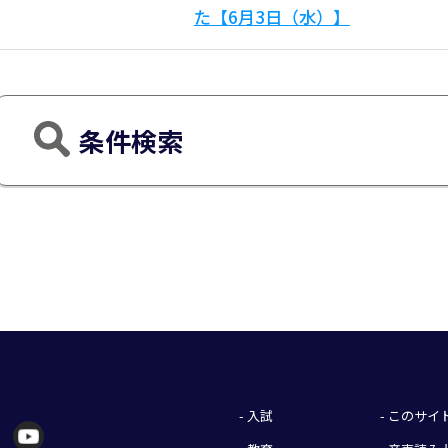
た【6月3日（水）】
条件検索
- 入試
- このサ