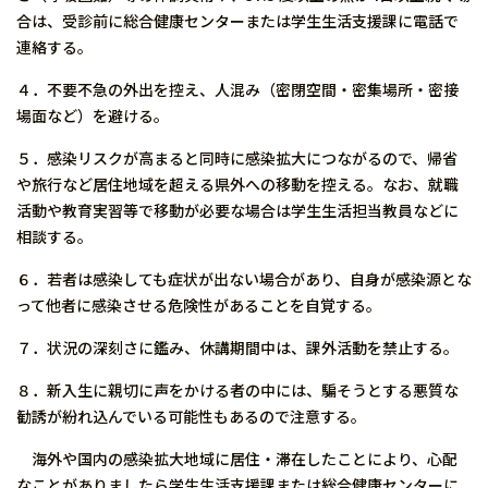
合は、受診前に総合健康センターまたは学生生活支援課に電話で
連絡する。
４．不要不急の外出を控え、人混み（密閉空間・密集場所・密接
場面など）を避ける。
５．感染リスクが高まると同時に感染拡大につながるので、帰省
や旅行など居住地域を超える県外への移動を控える。なお、就職
活動や教育実習等で移動が必要な場合は学生生活担当教員などに
相談する。
６．若者は感染しても症状が出ない場合があり、自身が感染源とな
って他者に感染させる危険性があることを自覚する。
７．状況の深刻さに鑑み、休講期間中は、課外活動を禁止する。
８．新入生に親切に声をかける者の中には、騙そうとする悪質な
勧誘が紛れ込んでいる可能性もあるので注意する。
海外や国内の感染拡大地域に居住・滞在したことにより、心配
なことがありましたら学生生活支援課または総合健康センターに