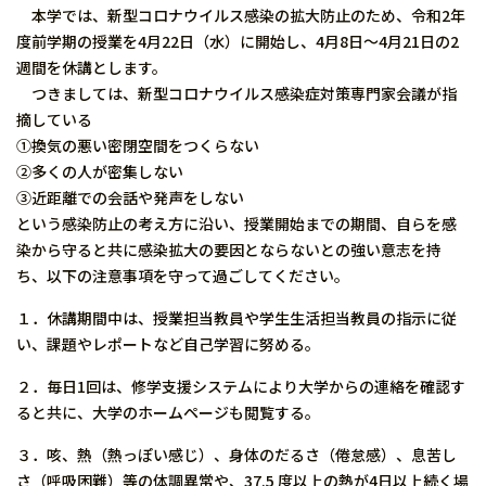
本学では、新型コロナウイルス感染の拡大防止のため、令和2年
度前学期の授業を4月22日（水）に開始し、4月8日～4月21日の2
週間を休講とします。
つきましては、新型コロナウイルス感染症対策専門家会議が指
摘している
①換気の悪い密閉空間をつくらない
②多くの人が密集しない
③近距離での会話や発声をしない
という感染防止の考え方に沿い、授業開始までの期間、自らを感
染から守ると共に感染拡大の要因とならないとの強い意志を持
ち、以下の注意事項を守って過ごしてください。
１．休講期間中は、授業担当教員や学生生活担当教員の指示に従
い、課題やレポートなど自己学習に努める。
２．毎日1回は、修学支援システムにより大学からの連絡を確認す
ると共に、大学のホームページも閲覧する。
３．咳、熱（熱っぽい感じ）、身体のだるさ（倦怠感）、息苦し
さ（呼吸困難）等の体調異常や、37.5 度以上の熱が4日以上続く場