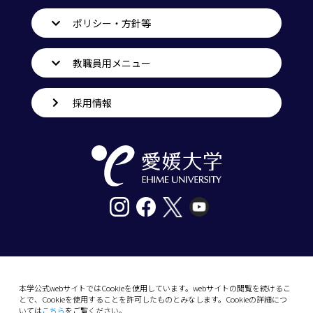
ポリシー・方針等
教職員用メニュー
採用情報
〒790-8577愛媛県松山市道後樋又10番13号
tel. 089-927-9000
本学公式webサイトではCookieを使用しています。webサイトの閲覧を続けるこ
とで、Cookieを使用することを許可したものとみなします。Cookieの詳細につ
10-13 Dogo-Himata, Matsuyama, Ehime 790-
いては
こちら
をご覧ください。