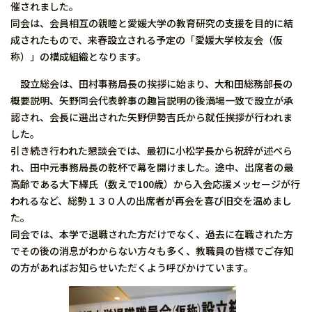
催されました。
同会は、会員相互の親睦と愛媛大学の教育研究の支援を目的に結
成されたもので、来春設立される予定の「愛媛大学校友会（仮
称）」の構成組織となります。
設立総会は、田村事務局長の挨拶に始まり、大和田総務部長の
概要説明、矢野同会代表幹事の趣旨説明の後満場一致で設立が承
認され、会長に選出された矢野伊勢吉氏から就任挨拶が行われま
した。
引き続き行われた懇談会では、最初に小松学長から祝辞が述べら
れ、田中元事務局長の乾杯で幕を開けました。途中、出席者の最
高齢である大下繹氏（数えで100歳）から入会応援メッセージが行
われるなど、総勢１３０人の出席者が再会を喜び旧交を温めまし
た。
同会では、本学で退職された方だけでなく、過去に在職された方
でその後の消息がわからない方々も多く、教職員の皆様でご存知
の方があればお知らせいただくよう呼びかけています。