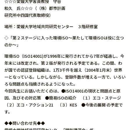
☆☆☆愛媛大学客員教授 守谷
和久 氏☆☆☆（（株）都市計画
研究所中四国代表取締役）
場所：愛媛大学地域共同研究センター ３階研修室
◇「第２ステージに入った環境ISO〜果たして環境ISOは役に立つ
のか〜」
環境ISO（ISO14001)が1996年に発行されてから7年が経過し、今
年末には改定され、第２版が発行される予定である。この間、わ
が国での認証登録組織は、1万3千件を越え（2004年1月末）世界
一となっている。しかしながら、登録件数が増える一方で、いろい
ろな問題点も指摘されるようになった。
今回先生にお話いただくのは、●ISO14001の現状と問題点と原
因、及びその対応策 ●簡易ISOの紹介 （１）エコ・ステージ
（２）エコ・アクション21 （３）KES ●今後の展開 の予定で
す。
◆◆問い合わせ先◆◆