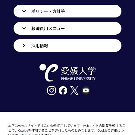
ポリシー・方針等
教職員用メニュー
採用情報
〒790-8577愛媛県松山市道後樋又10番13号
tel. 089-927-9000
本学公式webサイトではCookieを使用しています。webサイトの閲覧を続けるこ
とで、Cookieを使用することを許可したものとみなします。Cookieの詳細につ
10-13 Dogo-Himata, Matsuyama, Ehime 790-