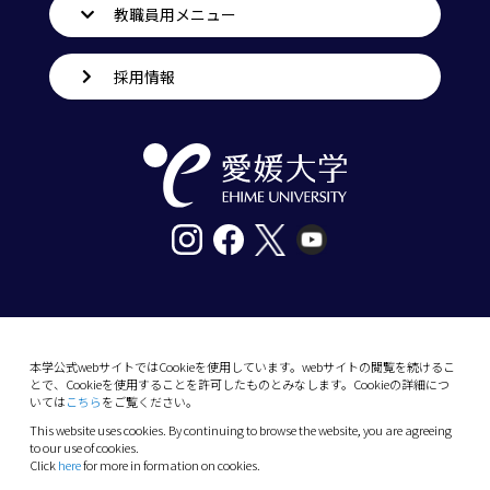
教職員用メニュー
採用情報
〒790-8577愛媛県松山市道後樋又10番13号
tel. 089-927-9000
本学公式webサイトではCookieを使用しています。webサイトの閲覧を続けるこ
とで、Cookieを使用することを許可したものとみなします。Cookieの詳細につ
10-13 Dogo-Himata, Matsuyama, Ehime 790-
いては
こちら
をご覧ください。
8577 Japan
This website uses cookies. By continuing to browse the website, you are agreeing
Phone: +81 89-927-9000
to our use of cookies.
Click
here
for more in formation on cookies.