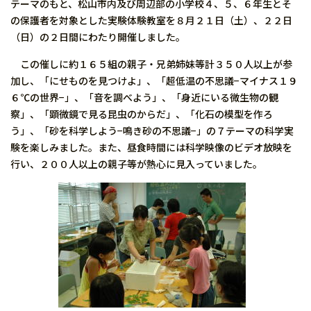
テーマのもと、松山市内及び周辺部の小学校４、５、６年生とそ
の保護者を対象とした実験体験教室を８月２１日（土）、２２日
（日）の２日間にわたり開催しました。
この催しに約１６５組の親子・兄弟姉妹等計３５０人以上が参
加し、「にせものを見つけよ」、「超低温の不思議−マイナス１９
６℃の世界−」、「音を調べよう」、「身近にいる微生物の観
察」、「顕微鏡で見る昆虫のからだ」、「化石の模型を作ろ
う」、「砂を科学しよう−鳴き砂の不思議−」の７テーマの科学実
験を楽しみました。また、昼食時間には科学映像のビデオ放映を
行い、２００人以上の親子等が熱心に見入っていました。