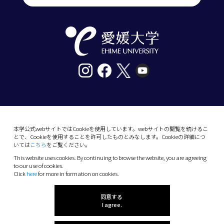
〒790-8577愛媛県松山市道後樋又10番13号
tel. 089-927-9000
本学公式webサイトではCookieを使用しています。webサイトの閲覧を続けるこ
とで、Cookieを使用することを許可したものとみなします。Cookieの詳細につ
10-13 Dogo-Himata, Matsuyama, Ehime 790-
いては
こちら
をご覧ください。
8577 Japan
This website uses cookies. By continuing to browse the website, you are agreeing
Phone: +81 89-927-9000
to our use of cookies.
Click
here
for more in formation on cookies.
(C) 2026 Ehime University.
同意する
I agree.