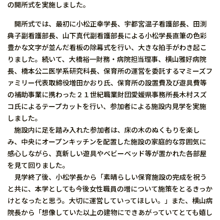
の開所式を実施しました。
開所式では、最初に小松正幸学長、宇都宮温子看護部長、田渕
典子副看護部長、山下真代副看護部長による小松学長直筆の色彩
豊かな文字が並んだ看板の除幕式を行い、大きな拍手がわき起こ
りました。続いて、大橋裕一財務・病院担当理事、横山雅好病院
長、橋本公二医学系研究科長、保育所の運営を委託するマミーズフ
ァミリー代表取締役増田かおり氏、保育所の設置費及び遊具費等
の補助事業に携わった２１世紀職業財団愛媛県事務所長木村スズ
コ氏によるテープカットを行い、参加者による施設内見学を実施
しました。
施設内に足を踏み入れた参加者は、床の木のぬくもりを楽し
み、中央にオープンキッチンを配置した施設の家庭的な雰囲気に
感心しながら、真新しい遊具やベビーベッド等が置かれた各部屋
を見て回りました。
見学終了後、小松学長から「素晴らしい保育施設の完成を祝う
と共に、本学としても今後女性職員の増について施策をとるきっか
けとなったと思う。大切に運営していってほしい。」また、横山病
院長から「想像していた以上の建物にできあがっていてとても嬉し