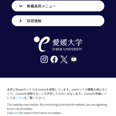
教職員用メニュー
採用情報
〒790-8577愛媛県松山市道後樋又10番13号
tel. 089-927-9000
本学公式webサイトではCookieを使用しています。webサイトの閲覧を続けるこ
とで、Cookieを使用することを許可したものとみなします。Cookieの詳細につ
10-13 Dogo-Himata, Matsuyama, Ehime 790-
いては
こちら
をご覧ください。
8577 Japan
This website uses cookies. By continuing to browse the website, you are agreeing
Phone: +81 89-927-9000
to our use of cookies.
Click
here
for more in formation on cookies.