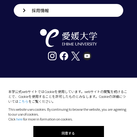
採用情報
〒790-8577愛媛県松山市道後樋又10番13号
tel. 089-927-9000
本学公式webサイトではCookieを使用しています。webサイトの閲覧を続けるこ
とで、Cookieを使用することを許可したものとみなします。Cookieの詳細につ
10-13 Dogo-Himata, Matsuyama, Ehime 790-
いては
こちら
をご覧ください。
8577 Japan
This website uses cookies. By continuing to browse the website, you are agreeing
Phone: +81 89-927-9000
to our use of cookies.
Click
here
for more in formation on cookies.
(C) 2026 Ehime University.
同意する