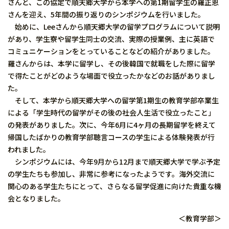
さんと、この協定で順天郷大学から本学への第1期留学生の羅正恩
さんを迎え、5年間の振り返りのシンポジウムを行いました。
始めに、Leeさんから順天郷大学の留学プログラムについて説明
があり、学生寮や留学生同士の交流、実際の授業例、主に英語で
コミュニケーションをとっていることなどの紹介がありました。
羅さんからは、本学に留学し、その後韓国で就職をした際に留学
で得たことがどのような場面で役立ったかなどのお話がありまし
た。
そして、本学から順天郷大学への留学第1期生の教育学部卒業生
による「学生時代の留学がその後の社会人生活で役立ったこと」
の発表がありました。次に、今年6月に4ヶ月の長期留学を終えて
帰国したばかりの教育学部聴言コースの学生による体験発表が行
われました。
シンポジウムには、今年9月から12月まで順天郷大学で学ぶ予定
の学生たちも参加し、非常に参考になったようです。海外交流に
関心のある学生たちにとって、さらなる留学促進に向けた貴重な機
会となりました。
＜教育学部＞