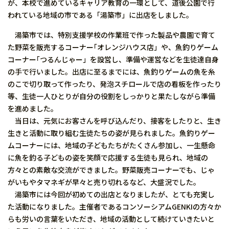
が、本校で進めているキャリア教育の一環として、道後公園で行
われている地域の市である「湯築市」に出店をしました。
湯築市では、特別支援学校の作業班で作った製品や農園で育て
た野菜を販売するコーナー｢オレンジハウス店」や、魚釣りゲーム
コーナー｢つるんじゃー」を設営し、準備や運営などを生徒達自身
の手で行いました。出店に至るまでには、魚釣りゲームの魚を糸
のこで切り取って作ったり、発泡スチロールで店の看板を作ったり
等、生徒一人ひとりが自分の役割をしっかりと果たしながら準備
を進めました。
当日は、元気にお客さんを呼び込んだり、接客をしたりと、生き
生きと活動に取り組む生徒たちの姿が見られました。魚釣りゲー
ムコーナーには、地域の子どもたちがたくさん参加し、一生懸命
に魚を釣る子どもの姿を笑顔で応援する生徒も見られ、地域の
方々との素敵な交流ができました。野菜販売コーナーでも、じゃ
がいもやタマネギが早々と売り切れるなど、大盛況でした。
湯築市には今回が初めての出店となりましたが、とても充実し
た活動になりました。主催者であるコンソーシアムGENKIの方々か
らも労いの言葉をいただき、地域の活動として続けていきたいと