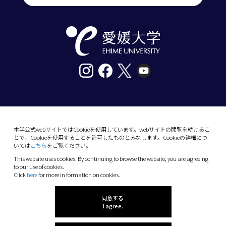
〒790-8577愛媛県松山市道後樋又10番13号
tel. 089-927-9000
本学公式webサイトではCookieを使用しています。webサイトの閲覧を続けるこ
とで、Cookieを使用することを許可したものとみなします。Cookieの詳細につ
10-13 Dogo-Himata, Matsuyama, Ehime 790-
いては
こちら
をご覧ください。
8577 Japan
This website uses cookies. By continuing to browse the website, you are agreeing
Phone: +81 89-927-9000
to our use of cookies.
Click
here
for more in formation on cookies.
(C) 2026 Ehime University.
同意する
I agree.