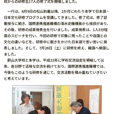
校からの研修生17人の修了式を開催しました。
一行は、6月9日の松山到着以降、2か月にわたり本学で日本語・
日本文化研修プログラムを受講してきました。修了式は、修了証
書授与に続き、国際連携推進機構の清水史機構長から挨拶があり、
その後、研修の成果発表会を行いました。成果発表は、1人5分程
度のスピーチを行い、今回の研修で印象に残ったことや自国との
文化の違いなどを、研修中に磨きをかけた日本語で思い思いに発
表しました。そして、7月26日（土）に研修を終え、韓国へ帰国し
ました。
蔚山大学校と本学は、平成22年に学術交流協定を締結して以
来、各分野で活発な交流を続けており、国際連携推進機構では、
今後もこのような研修を通じて、交流活動を積み重ねていきたい
と考えています。