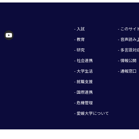
- 入試
- このサ
- 教育
- 音声読
- 研究
- 多言語対
- 社会連携
- 情報公開
- 大学生活
- 通報窓口
- 就職支援
- 国際連携
- 危機管理
- 愛媛大学について