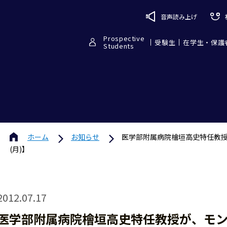
音声読み上げ
Prospective
受験生
在学生・保護
Students
ホーム
お知らせ
医学部附属病院檜垣高史特任教授
(月)】
2012.07.17
医学部附属病院檜垣高史特任教授が、モ