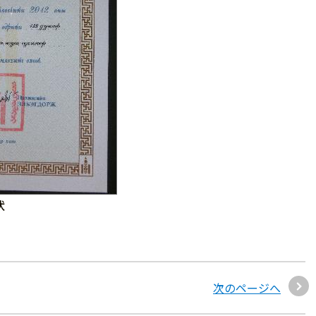
状
次のページへ