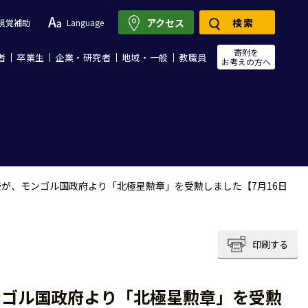
アクセス
検索
視覚補助
Language
寄附を
者
卒業生
企業・研究者
地域・一般
教職員
お考えの方へ
が、モンゴル国政府より「北極星勲章」を受勲しました【7月16日
印刷する
ンゴル国政府より「北極星勲章」を受勲