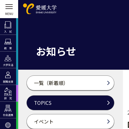
入 試
お知らせ
教 育
大学生活
一覧（新着順）
就職支援
研 究
TOPICS
社会連携
イベント