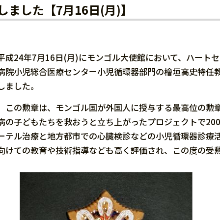
しました【7月16日(月)】
平成24年7月16日(月)にモンゴル大使館において、ハー
病院小児総合医療センター小児循環器部門の檜垣高史特任
しました。
この勲章は、モンゴル国が外国人に授与する最高位の勲章
病の子どもたちを救おうと立ち上がったプロジェクトで20
ーテル治療と地方都市での心臓検診などの小児循環器診療
向けての教育や技術指導なども高く評価され、この度の受