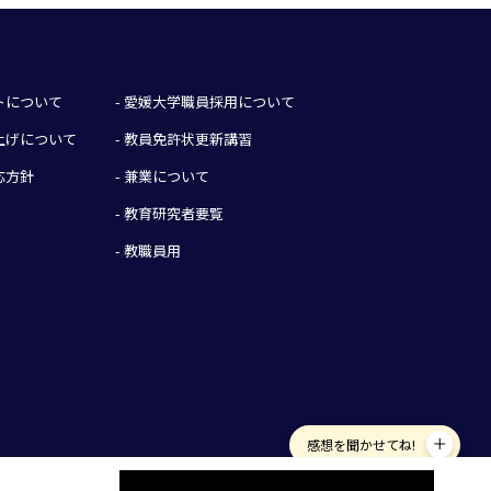
イトについて
- 愛媛大学職員採用について
み上げについて
- 教員免許状更新講習
応方針
- 兼業について
- 教育研究者要覧
- 教職員用
感想を聞かせてね!