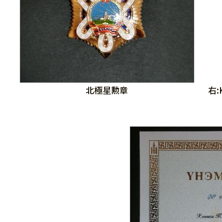
北極星勲章
右: