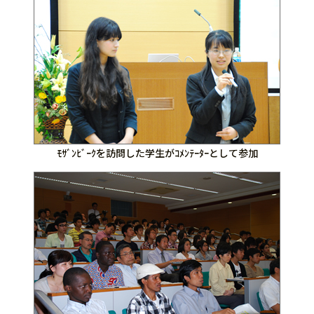
ﾓｻﾞﾝﾋﾞｰｸを訪問した学生がｺﾒﾝﾃｰﾀｰとして参加