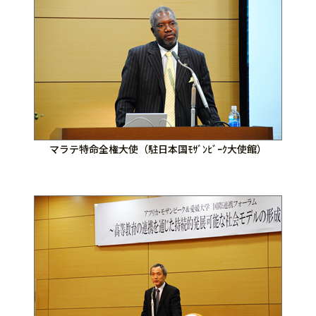
マラテ特命全権大使（駐日本国ﾓｻﾞﾝﾋﾞｰｸ大使館）