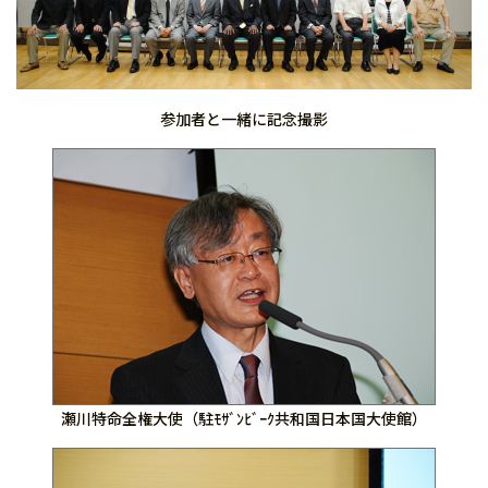
参加者と一緒に記念撮影
瀬川特命全権大使（駐ﾓｻﾞﾝﾋﾞｰｸ共和国日本国大使館）