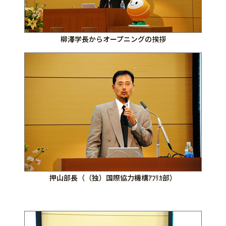
柳澤学長からオープニングの挨拶
押山部長（（独）国際協力機構ｱﾌﾘｶ部）