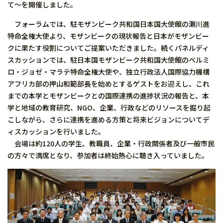
て〜を開催しました。
フォーラムでは、駐モザンビーク共和国日本国大使館の瀬川進
特命全権大使より、モザンビークの現状報告と日本がモザンビー
クに果たす役割についてご提案いただきました。続くパネルディ
スカッションでは、駐日本国モザンビーク共和国大使館のベルミ
ロ・ジョゼ・マラテ特命全権大使や、独立行政法人国際協力機構
アフリカ部の押山和範部長を始めとするゲストをお迎えし、これ
までの本学とモザンビークとの国際連携の進捗状況の報告と、本
学と地域の教育研究、NGO、企業、行政などのリソースを掘り起
こしながら、さらに連携を進める方策と将来ビジョンについてデ
ィスカッションを行いました。
会場は約120人の学生、教職員、企業・行政関係者及び一般市民
の方々で満席となり、参加者は終始熱心に聴き入っていました。