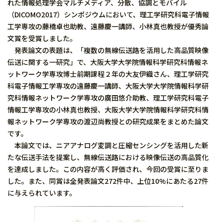
れた情報処理学会マルチメディア、分散、協調とモバイル
（DICOMO2017）シンポジウムにおいて、理工学研究科電子情報
工学専攻の藤橋卓也助教、遠藤慶一講師、小林真也教授が優秀論
文賞を受賞しました。
発表論文の表題は、「複数の無線伝送路を活用した高品質映像
伝送に関する一研究」で、大阪大学大学院情報科学研究科情報ネ
ットワーク学専攻博士前期課程２年の大友伊織さん、理工学研究
科電子情報工学専攻の遠藤慶一講師、大阪大学大学院情報科学研
究科情報ネットワーク学専攻の廣田悠介助教、理工学研究科電子
情報工学専攻の小林真也教授、大阪大学大学院情報科学研究科情
報ネットワーク学専攻の渡辺尚教授との研究成果をまとめた論文
です。
本論文では、ニアアナログ変調と圧縮センシングを活用した新
たな伝送手法を提案し、無線伝送路における映像伝送の高品質化
を達成しました。この内容が高く評価され、今回の受賞に至りま
した。また、同賞は全発表論文272件中、上位10%にあたる27件
に与えられています。