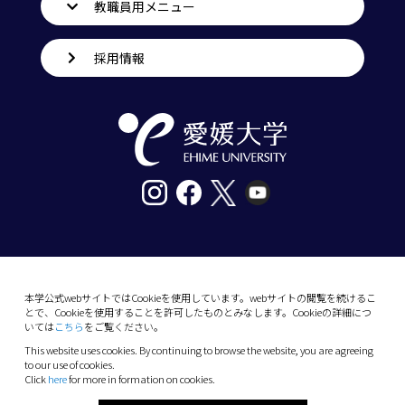
教職員用メニュー
採用情報
〒790-8577愛媛県松山市道後樋又10番13号
tel. 089-927-9000
本学公式webサイトではCookieを使用しています。webサイトの閲覧を続けるこ
とで、Cookieを使用することを許可したものとみなします。Cookieの詳細につ
10-13 Dogo-Himata, Matsuyama, Ehime 790-
いては
こちら
をご覧ください。
8577 Japan
This website uses cookies. By continuing to browse the website, you are agreeing
Phone: +81 89-927-9000
to our use of cookies.
Click
here
for more in formation on cookies.