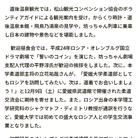
道後温泉観光では，松山観光コンベンション協会のボラ
ンティアガイドによる観光案内を受け，からくり時計・道
後温泉本館・飛鳥乃湯泉の見学や，坊っちゃん列車に乗車
し日本の建物や景色などを堪能しました。
歓迎昼食会では，平成24年ロシア・オレンブルグ国立
ドラマ劇場で「誓いのコイン」を演じた，坊っちゃん劇場
支配人代理の平野淳氏が歓迎の挨拶をしました。次に，本
学柔道部主将の立花祐哉さんが，「愛媛大学柔道部として
もロシアを訪問してみたい。次は，道着でお会いしましょ
う！」と12月9日（土）に
愛媛県武道館で開催された柔道
交流会に期待を寄せました。また，
ロシア出身の本学理工
学研究科のシャクマトフ・ディミトリ教授が通訳を行うな
ど，愛媛大学では初めての盛大なロシア人との学生交流事
業となりました。