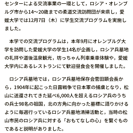
センターによる交流事業の一環として，ロシア・オレンブ
ルグ市から14～20歳までの柔道交流訪問団が来県し，愛
媛大学では12月7日（木）に学生交流プログラムを実施し
ました。
本学での交流プログラムは，本年9月にオレンブルグ大
学を訪問した愛媛大学の学生14名が企画し，ロシア兵墓地
の礼拝や道後温泉観光，坊っちゃん列車乗車体験や，愛媛
大学内にあるレストランにて歓迎昼食会を開催しました。
ロシア兵墓地では，ロシア兵墓地保存会菅田顕会長か
ら，1904年に起こった日露戦争で日本軍の捕虜となり，松
山に送還されてきた延べ6,000人を超えるロシア兵のうち
の兵士98名の祖国，北の方角に向かった墓標に語りかける
ように毎週行っているロシア兵墓地清掃活動と，当時の松
山市民のロシア兵に対する「おもてなしの心」を繋ぐもの
であると説明がありました。