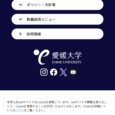
ポリシー・方針等
教職員用メニュー
採用情報
〒790-8577愛媛県松山市道後樋又10番13号
tel. 089-927-9000
本学公式webサイトではCookieを使用しています。webサイトの閲覧を続けるこ
とで、Cookieを使用することを許可したものとみなします。Cookieの詳細につ
10-13 Dogo-Himata, Matsuyama, Ehime 790-
いては
こちら
をご覧ください。
8577 Japan