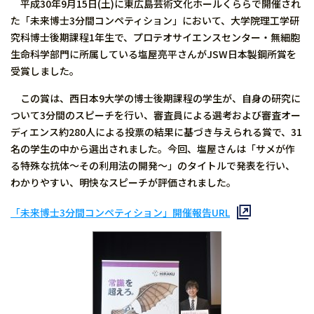
平成30年9月15日(土)に東広島芸術文化ホールくららで開催され
た「未来博士3分間コンペティション」において、大学院理工学研
究科博士後期課程1年生で、プロテオサイエンスセンター・無細胞
生命科学部門に所属している塩屋亮平さんがJSW日本製鋼所賞を
受賞しました。
この賞は、西日本9大学の博士後期課程の学生が、自身の研究に
ついて3分間のスピーチを行い、審査員による選考および審査オー
ディエンス約280人による投票の結果に基づき与えられる賞で、31
名の学生の中から選出されました。今回、塩屋さんは「サメが作
る特殊な抗体〜その利用法の開発〜」のタイトルで発表を行い、
わかりやすい、明快なスピーチが評価されました。
「未来博士3分間コンペティション」開催報告URL