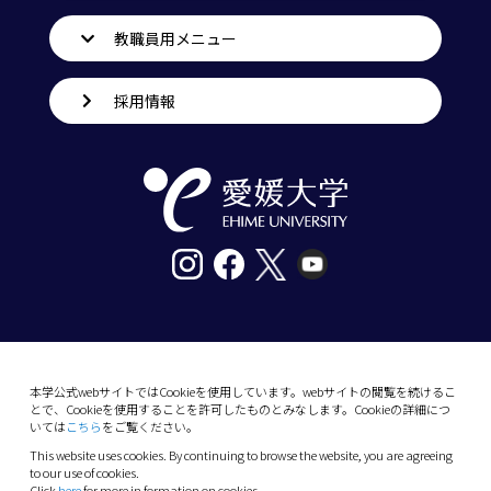
教職員用メニュー
採用情報
〒790-8577愛媛県松山市道後樋又10番13号
tel. 089-927-9000
本学公式webサイトではCookieを使用しています。webサイトの閲覧を続けるこ
とで、Cookieを使用することを許可したものとみなします。Cookieの詳細につ
10-13 Dogo-Himata, Matsuyama, Ehime 790-
いては
こちら
をご覧ください。
8577 Japan
This website uses cookies. By continuing to browse the website, you are agreeing
Phone: +81 89-927-9000
to our use of cookies.
Click
here
for more in formation on cookies.