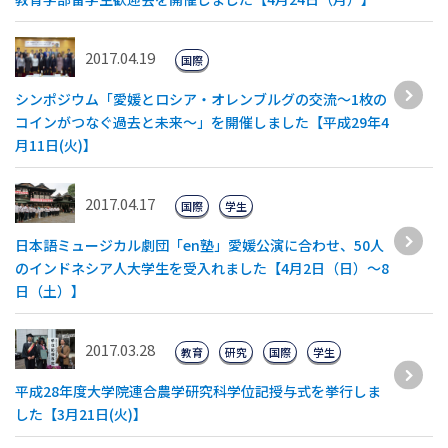
2017.04.19
国際
シンポジウム「愛媛とロシア・オレンブルグの交流～1枚の
コインがつなぐ過去と未来～」を開催しました【平成29年4
月11日(火)】
2017.04.17
国際
学生
日本語ミュージカル劇団「en塾」愛媛公演に合わせ、50人
のインドネシア人大学生を受入れました【4月2日（日）～8
日（土）】
2017.03.28
教育
研究
国際
学生
平成28年度大学院連合農学研究科学位記授与式を挙行しま
した【3月21日(火)】