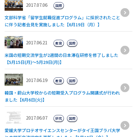
2017.07.06
国際
文部科学省「留学生就職促進プログラム」に採択されたこと
に伴う記者会見を実施しました【6月19日（月）】
2017.06.21
教育
国際
米国の短期交流学生が2週間の日本滞在研修を修了しました
【5月15日(月)〜5月29日(月)】
2017.06.19
教育
国際
韓国・蔚山大学校からの短期受入プログラム開講式が行われ
ました【6月6日(火)】
2017.06.07
研究
国際
愛媛大学プロテオサイエンスセンターがタイ王国ブラパ大学