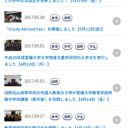
との学術交流協定を更新しました！【5月19日（金）】
2017.05.18
教育
国際
「Study Abroad Fair」を開催しました【5月12日(金)】
2017.05.02
教育
研究
国際
学生
平成29年度愛媛大学大学院連合農学研究科入学式を挙行し
ました【4月10日（月）】
2017.05.02
国際
旧制松山高等学校の外国人教員の子孫が愛媛大学教育学部附
属中学校講堂（章光堂）を訪問しました【4月14日（金）】
2017.04.27
教育
国際
学生
教育学部留学生歓迎会を開催しました【4月24日（月）】